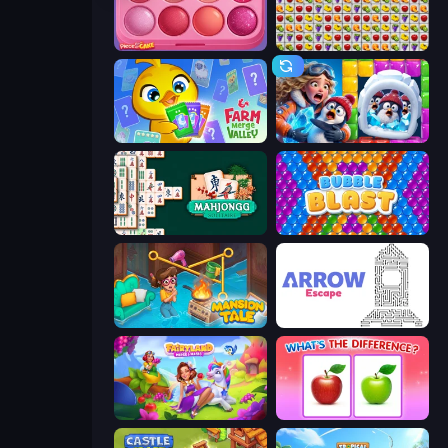
Piece of Cake: Merge and Bake
Same Game Fruit Collapse
Farm Merge Valley
Captain Blast
Mahjongg Solitaire
Bubble Blast
Mansion Tale: Merge Secrets
Arrow Escape
Fairyland Merge & Magic
What's The Difference?