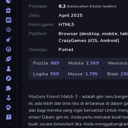
Penilaian
8,3
(
berdasarkan 6 bulan terakhir
)
Dirilis
April 2025
Mesin game
HTML5
Platform
Browser (desktop, mobile, tabl
CrazyGames (iOS, Android)
Orientasi
Potret
Puzzle
669
Mobile
2.369
Mencoco
Logika
559
Mouse
1.795
Brain
29
Mystery Forest Match 3 - adalah gim seru bergen
ini, ada lebih dari lima ribu di antaranya di dal
dan bagi mereka yang ingin bersantai! Untuk men
emas! Dalam gim ini, Anda perlu menukar buah b
buah secara berurutan! Jika Anda menggabungkan 