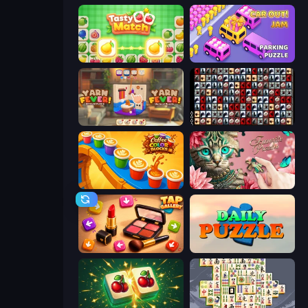
Tasty Match: Mahjong Pairs
Car OUT! Jam Parking Puzzle
Yarn Fever! Unravel Puzzle
War Mahjong
Coffee Color Blocks
Favorite Puzzles
Tap Gallery
Daily Puzzle