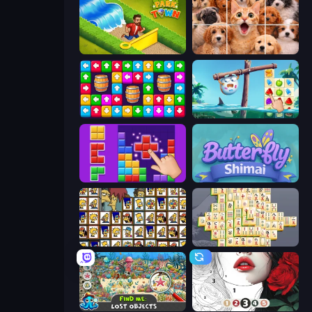
Park Town
Jigpic Solitaire
Tap Away Story
Sugar Heroes
BlockBuster Puzzle
Butterfly Shimai
Tiles of the Simpsons
Mahjong Online
Find Me: Lost Objects
Numicolor