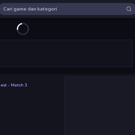
est - Match 3
3