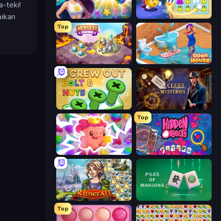
-teki!
aikan
Underwater Adventures: Match 3
Candy Riddles
Top
Mergest Kingdom
Open House
Screw Out: Bolts and Nuts
Hidden Object: Clues and Mysteries
Top
Match Arena
Hidden Objects
Runefall
Piles of Mahjong
Top