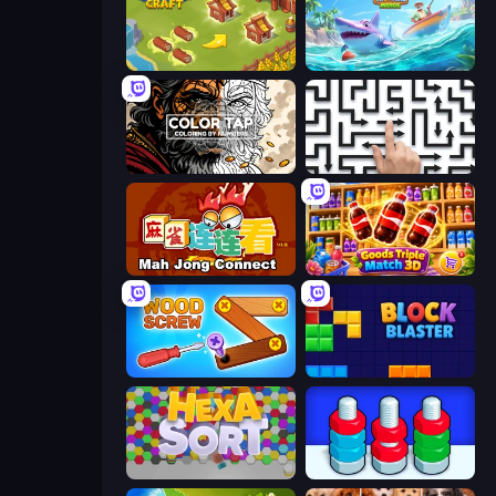
Castle Craft
Tropical Merge
Color Tap: Coloring by Numbers
Arrow Escape: Puzzle
Mahjong Connect (Legacy)
Goods Triple Match 3D
Wood Screw: Bolts Puzzle
Block Blaster
Hexa Sort
Nuts Puzzle: Sort By Color