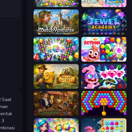
Forgotten Treasure 2
Designville: Merge & Design
MatchVentures
Jewel Academy
Diamond Dungeon: Match 3
Skydom
Hidden Objects: Island Secrets
Skydom: Reforged
! Saat
aman
bentuk
Hidden Object: Street Of Secrets
Bubble Story
a 3
mbinasi