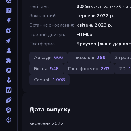
Рейтинг
8,9
(
на основі останніх 6 місяц
Звільнений
серпень 2022 р.
Останнє оновлення
квітень 2023 р.
Ігровий двигун
HTML5
Платформа
Браузер (лише для ком
Аркади
666
Піксельні
289
2 грав
Битва
548
Платформер
263
2D
1
Casual
1 008
Дата випуску
вересень 2022