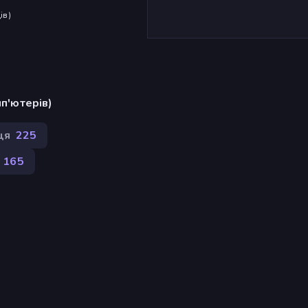
ів
)
п'ютерів)
ця
225
 165