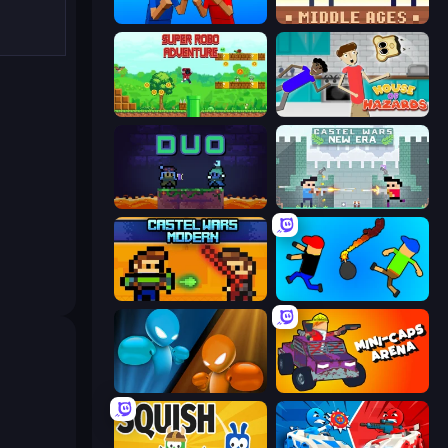
Puppet Fighter 2 Player
Castle Wars: Middle Ages
Super Robo - Adventure
House of Hazards
Duo
Castle Wars: New Era
Castle Wars: Modern
Mini-Caps: Bombs
Drunken Boxing
Mini-Caps: Arena