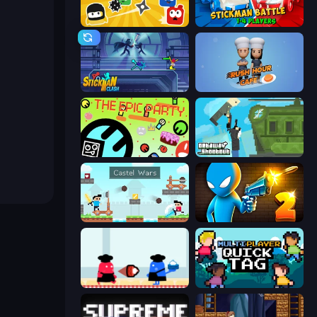
Squish
Stickman battle 1-4 Players
Stickman Clash
Rush Hour Cafe
The Epic Party
Getaway Shootout
Castle Wars
Drunken Duel 2
Clash of Cakes
Multiplayer Quick Tag