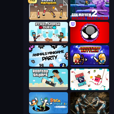
Top
Basket Random
Gun Mayhem 2
Pixel Smash Duel
Splatmans
Animals Minigame Party
Janissary Battles
Rooftop Snipers
Press A to Party
Stickhole.io
Striker Dummies