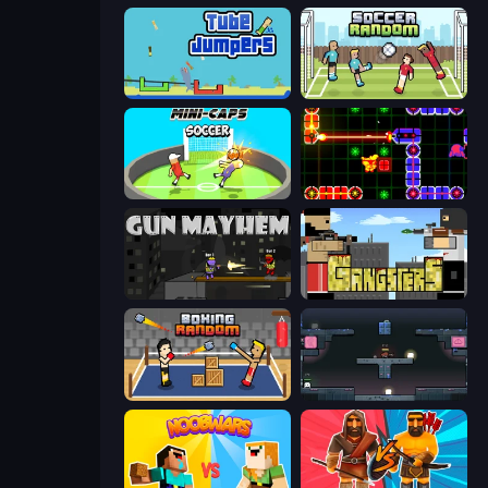
Tube Jumpers
Soccer Random
Mini-Caps: Soccer
LazerGrrl
Gun Mayhem
Gangsters
Boxing Random
Arena