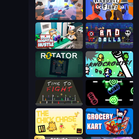
Cubic Rush
Ragdoll Fight
Hospital Hustle
Bad Dolls
Rotator
KNOCKOUTS!
Time to Fight
Glowit - Two Players
The Chick Chase
Grocery Kart