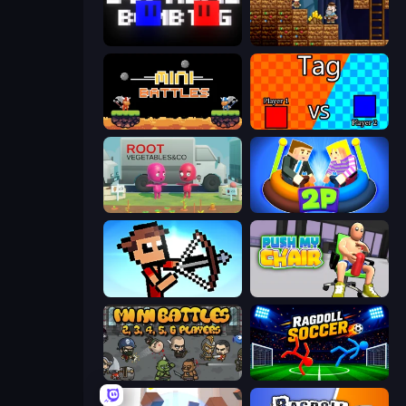
Supreme Bomb Tag
Miners' Adventure
12 MiniBattles
2 Player Tag
Root Vegetables & Co
Ragdoll Arena 2 Player
Stick Archers Battle
Push My Chair
MiniBattles
Ragdoll Soccer 2 Players