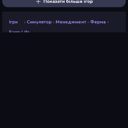
Показати більше ігор
Ігри
Симулятор
Менеджмент
Ферма
»
»
»
»
Farm Life
Farm Life
Рейтинг
8,6
(
на основі останніх 6 місяців
)
Звільнений
квітень 2026 р.
Останнє оновлення
квітень 2026 р.
Ігровий двигун
Unity 6
Платформи
Браузер (комп'ютер,
мобільний телефон,
планшет), Додаток
CrazyGames (Android), App
Store (Android)