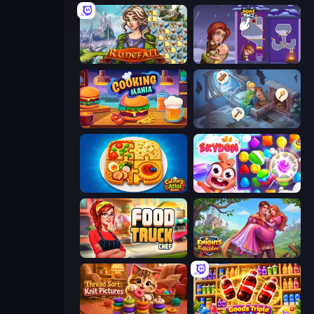
Runefall
Home Pin 2
Cooking Mania
Merge Haven
Culinary Atlas
Skydom
Food Truck Chef™: A Fun Cooking Game
Knights & Brides