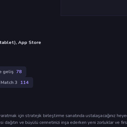
 tablet), App Store
e geliş
78
Match 3
114
aratmak için stratejik birleştirme sanatında ustalaşacağınız hey
sisi dağıtın ve büyülü cennetinizi inşa ederken yeni zorluklar ve fırs