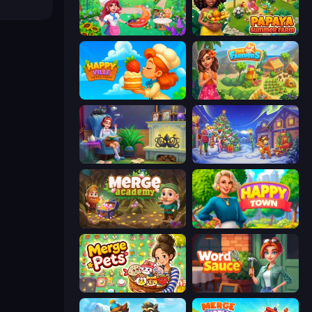
Magic Kitchen: Merge Game
Papaya Summer Farm
HappyVille Merge Farm
The Farmers
Halloween Merge
Snow Farm Happy New Year
Merge Academy
Happy Town
Merge Pets
Word Sauce