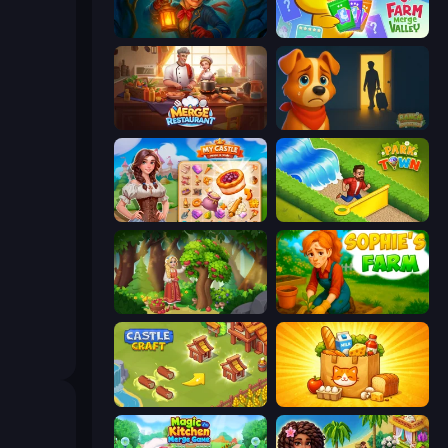
Lamplighter: Merge & Magic
Farm Merge Valley
Merge Restaurant
Ranch Adventures
My Castle: Merge & Story
Park Town
Northern Merge
Sophie's Farm
Castle Craft
Farm Merge Market