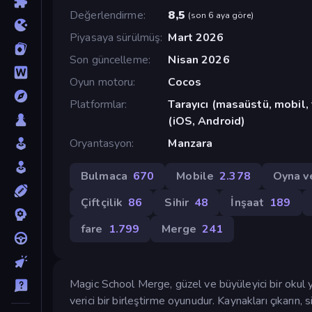
Değerlendirme
8,5
(
son 6 aya göre
)
Piyasaya sürülmüş
Mart 2026
Son güncelleme
Nisan 2026
Oyun motoru
Cocos
Platformlar
Tarayıcı (masaüstü, mobil,
(iOS, Android)
Oryantasyon
Manzara
Bulmaca
670
Mobile
2.378
Oyna v
Çiftçilik
86
Sihir
48
İnşaat
189
fare
1.799
Merge
241
Magic School Merge, güzel ve büyüleyici bir okul y
verici bir birleştirme oyunudur. Kaynakları çıkarın, 