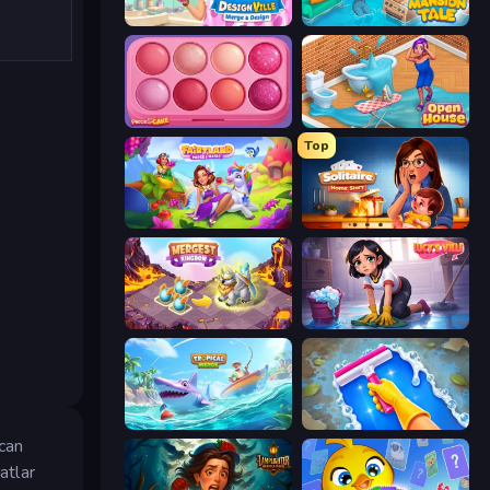
Designville: Merge & Design
Mansion Tale: Merge Secrets
Piece of Cake: Merge and Bake
Open House
Top
Fairyland Merge & Magic
Solitaire Home Story
Mergest Kingdom
Lucy’s Ville
Tropical Merge
Hotel Rush: Merge Story
ecan
atlar