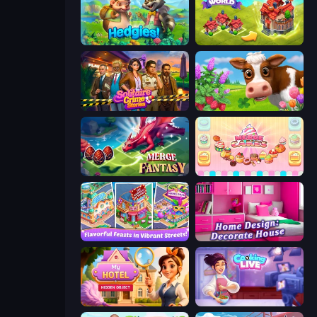
Hedgies
Merge World
Solitaire Crime Stories
Country Life Meadows
Merge Fantasy
Merge Cakes
Mom's Diary 2
Home Design: Decorate House
Hidden Object: My Hotel
Cooking Live