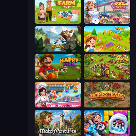
Farm Family
Cooking Festival
Yukon: Family Adventure
Royal Farm
Happy Farm
Farm Life
Ice Cream Fever: Cooking Game
Homesteads: Dream Farm
MatchVentures
Captain Blast