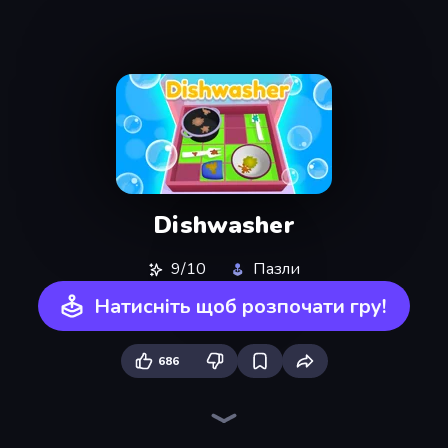
Dishwasher
9/10
Пазли
Натисніть щоб розпочати гру!
686