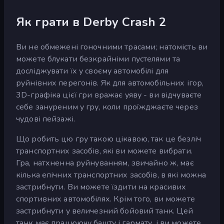
Як грати в Derby Crash 2
Ви не обмежені гоночними трасами; натомість ви
можете блукати безкрайніми пустелями та
досліджувати їх у своєму автомобілі для
руйнівних перегонів. Як для автомобільних ігор,
3D-графіка цієї гри вражає уяву - ви відчуваєте
себе зануреним у гру, коли проїжджаєте через
чудові пейзажі.
Що робить цю гру такою цікавою, так це безліч
транспортних засобів, які ви можете вибрати.
Гра, натхненна руйнуванням, звичайно ж, має
кілька епічних транспортних засобів, в які можна
застрибнути. Ви можете їздити на красивих
спортивних автомобілях. Крім того, ви можете
застрибнути у величезний бойовий танк. Цей
танк має працюючу башту і гармату, і ви можете