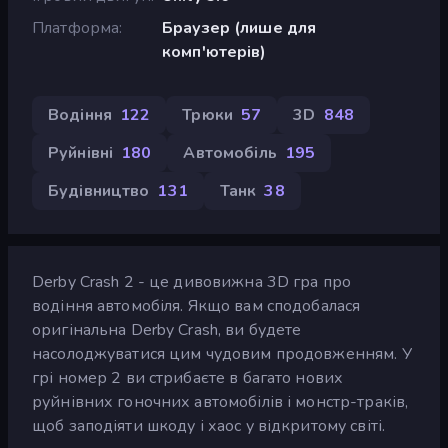
Платформа
Браузер (лише для
комп'ютерів)
Водіння
122
Трюки
57
3D
848
Руйнівні
180
Автомобіль
195
Будівництво
131
Танк
38
Derby Crash 2 - це дивовижна 3D гра про
водіння автомобіля. Якщо вам сподобалася
оригінальна Derby Crash, ви будете
насолоджуватися цим чудовим продовженням. У
грі номер 2 ви стрибаєте в багато нових
руйнівних гоночних автомобілів і монстр-траків,
щоб заподіяти шкоду і хаос у відкритому світі.