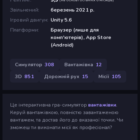
Звільнений
березень 2021 р.
Ігровий двигун
Unity 5.6
Платформи
Браузер (лише для
комп'ютерів), App Store
(Android)
Симулятор
308
Вантажівка
12
3D
851
Дорожній рух
15
Місії
105
Це інтерактивна гра-симулятор
вантажівки
.
Керуй вантажівкою, повністю завантаженою
вантажем, та достав його до вказаної точки. Чи
зможеш ти виконати місії як професіонал?