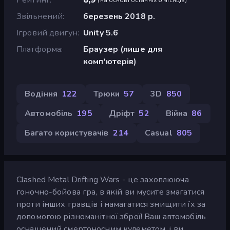
Звільнений
березень 2018 р.
Ігровий двигун
Unity 5.6
Платформа
Браузер (лише для
комп'ютерів)
Водіння
122
Трюки
57
3D
850
Автомобіль
195
Дріфт
52
Війна
86
Багато користувачів
214
Casual
805
Clashed Metal Drifting Wars - це захоплююча
гоночно-бойова гра, в якій ви мусите змагатися
проти інших гравців і намагатися знищити їх за
допомогою різноманітної зброї! Ваш автомобіль
оснащений смертоносним кулеметом, і ви