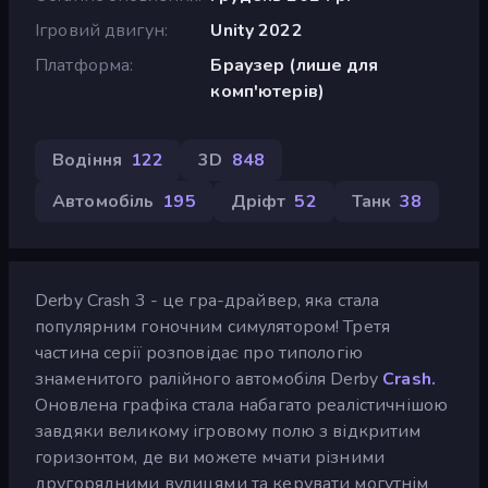
Ігровий двигун
Unity 2022
Платформа
Браузер (лише для
комп'ютерів)
Водіння
122
3D
848
Автомобіль
195
Дріфт
52
Танк
38
Derby Crash 3 - це гра-драйвер, яка стала
популярним гоночним симулятором! Третя
частина серії розповідає про типологію
знаменитого ралійного автомобіля Derby
Crash.
Оновлена графіка стала набагато реалістичнішою
завдяки великому ігровому полю з відкритим
горизонтом, де ви можете мчати різними
другорядними вулицями та керувати могутнім