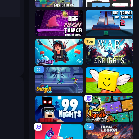
Big FLAPPY Tower Tiny Square
Big Tower Tiny Square
Big NEON Tower Tiny Square
Big Tower Tiny Square 2
Top
Fortzone Battle Royale
War the Knights
Stickman Clash
Lucky Brainrot Blocks Online
99 Nights (Bloxd.io)
Escape From Prison Multiplayer