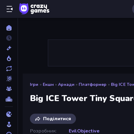
Ігри
»
Екшн
»
Аркади
»
Платформер
»
Big ICE To
Big ICE Tower Tiny Squar
Поділитися
Розробник
EvilObjective