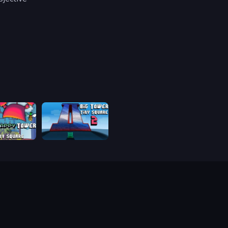
Big FLAPPY Tower Tiny Square
Big Tower Tiny Square 2