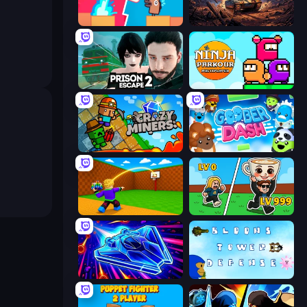
Boom Slingers ReBoom
Iron Legion
Prison Escape 2
Ninja Parkour Multiplayer
Crazy Miners
Goober Dash
Throw a Lucky Block
Brainrot Arena Online
Stellar Swarm
Bloons Tower Defense 3