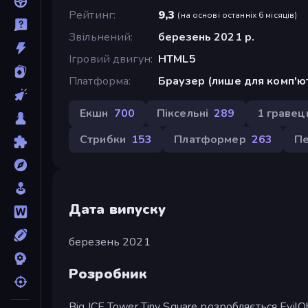
Рейтинг
9,3
(
на основі останніх 6 місяців
)
Звільнений
березень 2021 р.
Ігровий двигун
HTML5
Платформа
Браузер (лише для комп'ю
Екшн
700
Піксельні
289
1 гравец
Стрибки
153
Платформер
263
П
Дата випуску
березень 2021
Розробник
Big ICE Tower Tiny Square розробляється EvilO