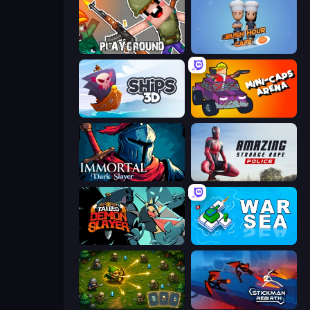
Playground
Rush Hour Cafe
Ships 3D
Mini-Caps: Arena
Immortal: Dark Slayer
Amazing Strange Rope Police
Tailed Demon Slayer
War Sea
Tiny Ranger
Stickman Rebirth