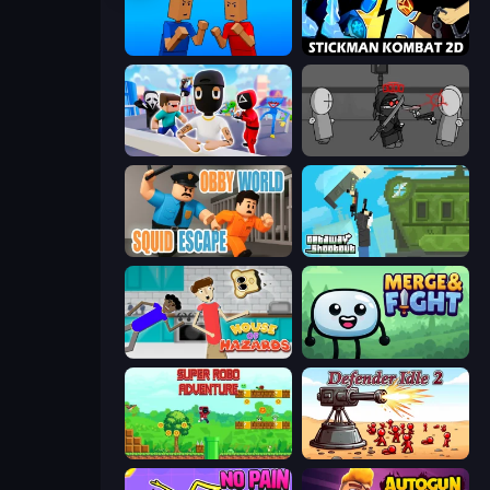
Puppet Fighter 2 Player
Stickman Kombat 2D
Mr. Dude: Online Multiverse Challenge
Madness Project Nexus
Obby World: Squid Escape
Getaway Shootout
House of Hazards
Merge & Fight
Super Robo - Adventure
Defender Idle 2