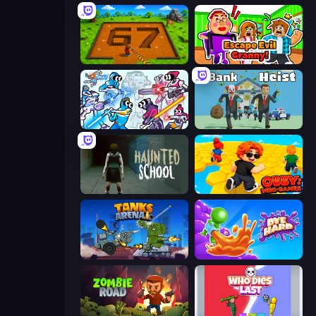
Obby: Dig Brainrots
Escape Evil Granny!
Space Wars Battleground
Bank Heist
Haunted School
Obby: Mini-Games
Tanks Arena io: Craft & Combat
Dye Hard