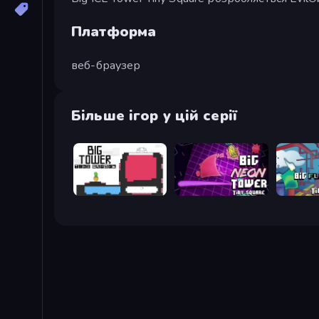
Платформа
веб-браузер
Більше ігор у цій серії
Big Tower Tiny Square
Big NEON Tower Tiny Square