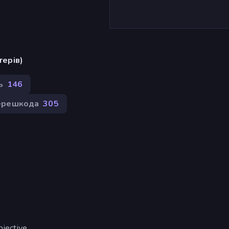
терів)
ь
146
ерешкода
305
bjective