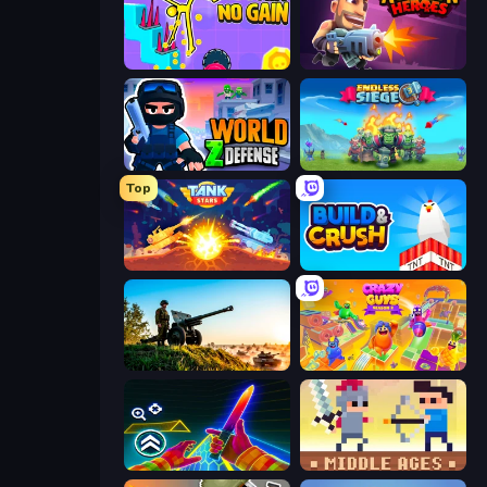
No Pain No Gain - Ragdoll Sandbox
Autogun Heroes
World Z Defense - Zombie Defense
Endless Siege
Top
Tank Stars
Build and Crush
Artillery Vs Tanks
Crazy Guys
Surf GO Parkour
Castle Wars: Middle Ages