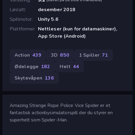
Løslatt
desember 2018
Spillmotor
Unity 5.6
Plattformer
Nettleser (kun for datamaskiner),
App Store (Android)
Action
439
3D
850
1 Spiller
71
Ødelegge
182
Helt
44
Skytevåpen
136
Amazing Strange Rope Police Vice Spider er et
fantastisk actionbysimulatorspill der du styrer en
superhelt som Spider-Man.