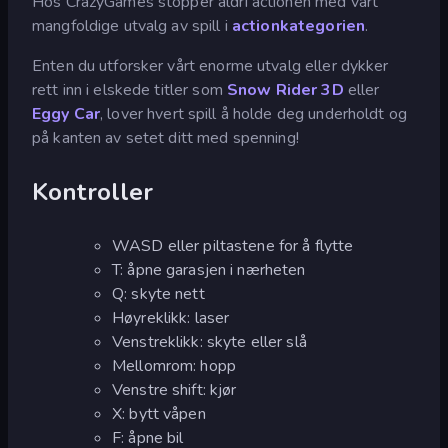
Hos CrazyGames stopper aldri actionen med vårt
mangfoldige utvalg av spill i
actionkategorien
.
Enten du utforsker vårt enorme utvalg eller dykker
rett inn i elskede titler som
Snow Rider 3D
eller
Eggy Car
, lover hvert spill å holde deg underholdt og
på kanten av setet ditt med spenning!
Kontroller
WASD eller piltastene for å flytte
T: åpne garasjen i nærheten
Q: skyte nett
Høyreklikk: laser
Venstreklikk: skyte eller slå
Mellomrom: hopp
Venstre shift: kjør
X: bytt våpen
F: åpne bil