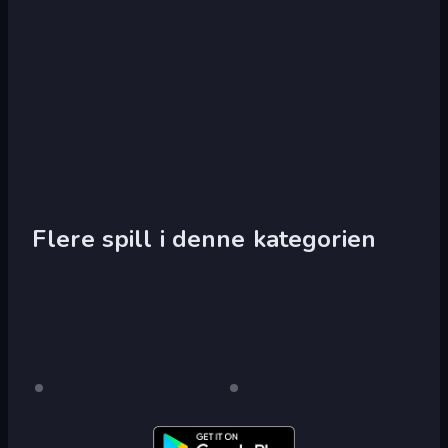
Flere spill i denne kategorien
Amazing
Kun
Super
Kun
skrivebord
skrivebord
Crime
Crime