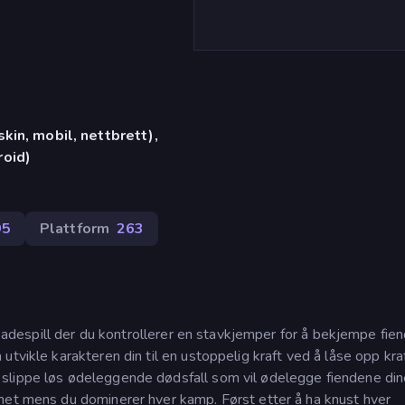
in, mobil, nettbrett),
oid)
95
Plattform
263
arkadespill der du kontrollerer en stavkjemper for å bekjempe fien
tvikle karakteren din til en ustoppelig kraft ved å låse opp kra
slippe løs ødeleggende dødsfall som vil ødelegge fiendene din
het mens du dominerer hver kamp. Først etter å ha knust hver