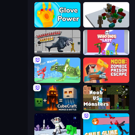
Glove Power
Craft Destroy
Sharkosaurus Rampage
Who Dies Last?
Silly Walkers
Noob: Zombie Prison Escape
CubeCraft: Merge & Battle
Noob VS Monsters