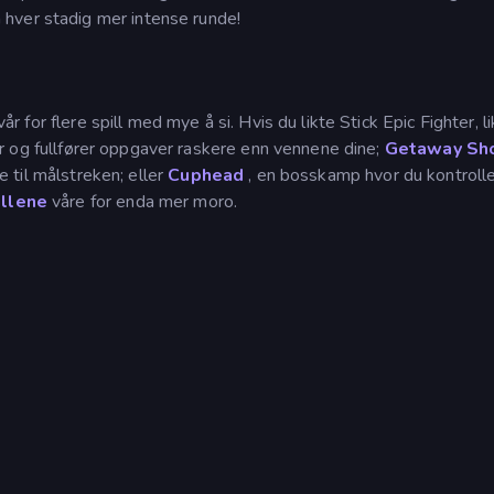
hver stadig mer intense runde!
år for flere spill med mye å si. Hvis du likte Stick Epic Fighter, l
er og fullfører oppgaver raskere enn vennene dine;
Getaway Sh
re til målstreken; eller
Cuphead
, en bosskamp hvor du kontrolle
illene
våre for enda mer moro.