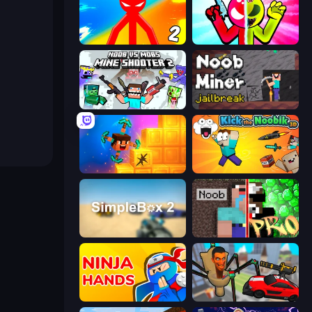
Red Stickman vs Monster School 2
Stickman Zombie vs Stickman Hero
Mine Shooter 2: Noob vs Mobs
Noob Miner: Escape From Prison
Merge & Dig!
Kick the Noobik 3D
SimpleBox 2
Noob vs Pro: Challenge
Ninja Hands
Cars vs Skibidi Toilet