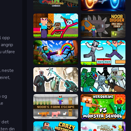
Lime Playground Sandbox
Portal Escape
Noob Archer vs Stickman Zombie
Noob Digger: Pro Drill Miner
il opp
 angrip
u utføre
Noob: Wall Crusher
Noob Gigachad: Parkour Tricks Challenge
l neste
eiret,
Skibidi Toilets: Infection
Mine Shooter: Save Your World
n og
le
Noob's Farm Escape
Herobrine vs Monster School
r det
lten din