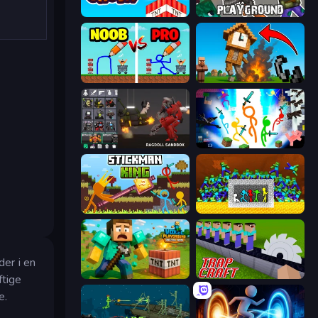
Build and Crush
Playground
DOP Noob: Draw to Save
Noob Fuse
Last Play: Ragdoll Sandbox
Stickman Epic
Stickman King
Stick Fighter vs Zombies
der i en
Voxel Playground: Ragdoll Noob
Trap Craft
ftige
e.