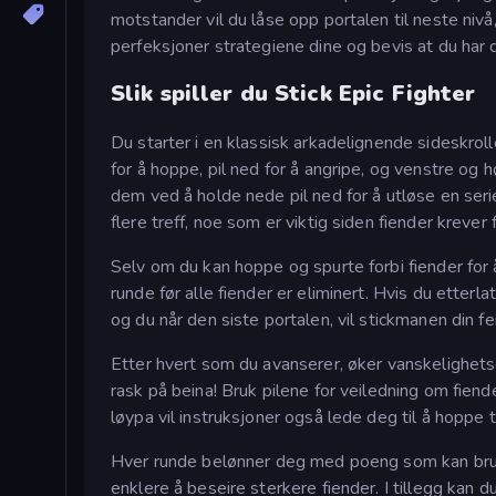
motstander vil du låse opp portalen til neste nivå
perfeksjoner strategiene dine og bevis at du har 
Slik spiller du Stick Epic Fighter
Du starter i en klassisk arkadelignende sideskrolle
for å hoppe, pil ned for å angripe, og venstre og h
dem ved å holde nede pil ned for å utløse en ser
flere treff, noe som er viktig siden fiender krever f
Selv om du kan hoppe og spurte forbi fiender for å
runde før alle fiender er eliminert. Hvis du etterl
og du når den siste portalen, vil stickmanen din fe
Etter hvert som du avanserer, øker vanskelighets
rask på beina! Bruk pilene for veiledning om fien
løypa vil instruksjoner også lede deg til å hoppe t
Hver runde belønner deg med poeng som kan bruke
enklere å beseire sterkere fiender. I tillegg kan 