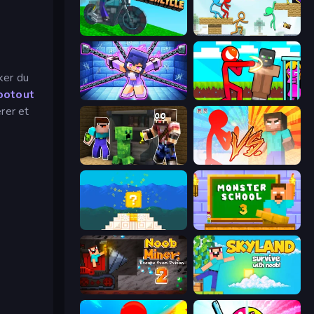
Crazy Motorcycle
Stickman Parkour Master
iker du
ootout
Mini Mine
Stickman vs Villager: Save the Girl
rer et
Noob Trolls Pro
Red Stickman vs Monster School
Noob vs Pro 4: Lucky Block
Monster School 3
Noob Miner 2: Escape From Prison
Skyland Survive With Noob!