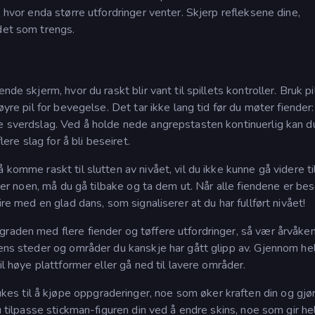
, hvor enda større utfordringer venter. Skjerp refleksene dine,
det som trengs.
nde skjerm, hvor du raskt blir vant til spillets kontroller. Bruk p
øyre pil for bevegelse. Det tar ikke lang tid før du møter fiender:
ie sverdslag. Ved å holde nede angrepstasten kontinuerlig kan d
lere slag for å bli beseiret.
 komme raskt til slutten av nivået, vil du ikke kunne gå videre ti
ater noen, må du gå tilbake og ta dem ut. Når alle fiendene er bes
ire med en glad dans, som signaliserer at du har fullført nivået!
graden med flere fiender og tøffere utfordringer, så vær årvåke
dens steder og områder du kanskje har gått glipp av. Gjennom he
il høye plattformer eller gå ned til lavere områder.
s til å kjøpe oppgraderinger, noe som øker kraften din og gjø
du tilpasse stickman-figuren din ved å endre skins, noe som gir he