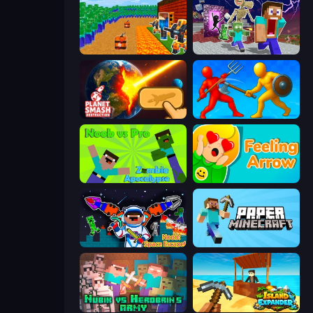
Noob Tower Defense
Monster School Herobrine Siren Head
Planet Smash Destruction
Epic Sword Battle! Fight in Arena
Noob vs Pro: Zombie Apocalypse
Feeling Arrow
Noob: Space Escape!
Paper Minecraft
Nubik vs Herobrin's Army
Island Expander