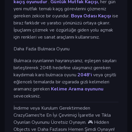
kaçış oyunudur
.
Günlük Mutfak Kaçışı,
her gün
yeni mutfak temalı kaçış görevlerini çözmeniz
gereken zekice bir oyundur.
Boya Odası Kaçışı
ise
biraz farklıdır ve yaratıcı yönünüzü ortaya çıkarır.
İpuçlarını çözmek ve özgürlüğe giden yolu açmak
için renkleri ve sanat araçlarını kullanırsınız.
Daha Fazla Bulmaca Oyunu
Bulmaca oyunlarının hayranıysanız, eşleşen sayıları
birleştirerek 2048 hedefine ulaşmanız gereken
kaydırmalı karo bulmaca oyunu
2048'i
veya çeşitli
eğlenceli temalarda bir ızgarada gizli kelimeleri
aramanız gereken
Kelime Arama oyununu
seveceksiniz.
İndirme veya Kurulum Gerektirmeden
CrazyGames'te En İyi Çevrimiçi İşaretle ve Tıkla
Oyunları Oyununu Ücretsiz Oynayın. 🎮 Hidden
Objects ve Daha Fazlasını Hemen Şimdi Oynayın!