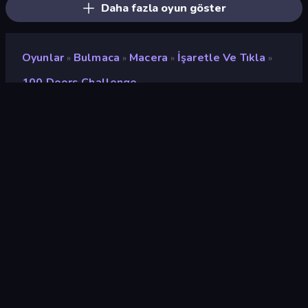
Daha fazla oyun göster
Oyunlar
Bulmaca
Macera
İşaretle Ve Tıkla
»
»
»
»
100 Doors Challenge
100 Doors Challenge
Geliştirici
Mirra Games
Değerlendirme
8,3
(
son 6 aya göre
)
Piyasaya sürülmüş
Haziran 2024
Oyun motoru
HTML5
Platformlar
Tarayıcı (masaüstü, mobil,
tablet), CrazyGames
Uygulaması (Android), App
Store (Android)