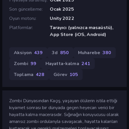
Son güncelleme
Ocak 2025
Oyun motoru
Unity 2022
Platformlar
Tarayıcı (yalnızca masaüstü),
App Store (iOS, Android)
Aksiyon
439
3d
850
Muharebe
380
Zombi
99
Hayatta-kalma
241
Toplama
428
Görev
105
Zombi Dünyasından Kaçış, yaşayan ölülerin istila ettiği
kıyamet sonrası bir dünyada geçen heyecan verici bir
hayatta kalma macerasıdır. Sığınağın koruyucusu olarak
amansız zombi ordularıyla savaşacak, hayatta kalanları
kurtaracak ve gerekli malzemeleri toplayacaksınız.