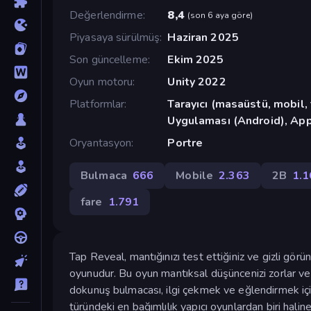
Değerlendirme
8,4
(
son 6 aya göre
)
Piyasaya sürülmüş
Haziran 2025
Son güncelleme
Ekim 2025
Oyun motoru
Unity 2022
Platformlar
Tarayıcı (masaüstü, mobil
Uygulaması (Android), App
Oryantasyon
Portre
Bulmaca
666
Mobile
2.363
2B
1.1
fare
1.791
Tap Reveal, mantığınızı test ettiğiniz ve gizli gör
oyunudur. Bu oyun mantıksal düşüncenizi zorlar ve
dokunuş bulmacası, ilgi çekmek ve eğlendirmek iç
türündeki en bağımlılık yapıcı oyunlardan biri haline 