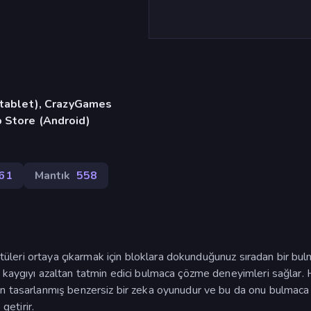
, tablet), CrazyGames
 Store (Android)
61
Mantık
558
üntüleri ortaya çıkarmak için bloklara dokunduğunuz sıradan bir bu
 kaygıyı azaltan tatmin edici bulmaca çözme deneyimleri sağlar. H
in tasarlanmış benzersiz bir zeka oyunudur ve bu da onu bulmaca
getirir.