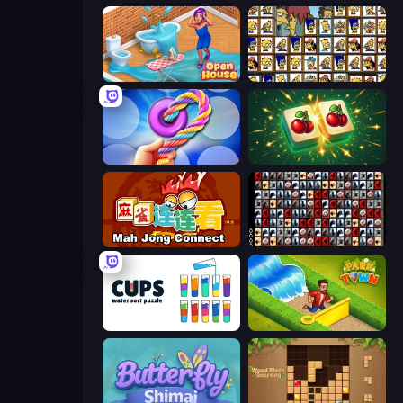
Open House
Tiles of the Simpsons
Twisted Tangle
Mahjong Puzzle: Tile Match
Mahjong Connect (Legacy)
War Mahjong
Cups - Water Sort Puzzle
Park Town