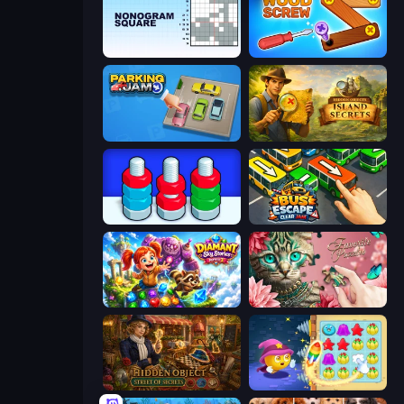
Nonogram Square
Wood Screw: Bolts Puzzle
Parking Jam
Hidden Objects: Island Secrets
Nuts Puzzle: Sort By Color
Bus Escape: Clear Jam
Diamant: Sky Stories Match 3
Favorite Puzzles
Hidden Object: Street Of Secrets
Candy Riddles