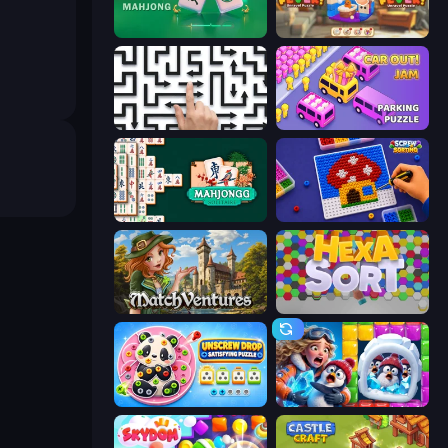
Piles of Mahjong
Yarn Fever! Unravel Puzzle
Arrow Escape: Puzzle
Car OUT! Jam Parking Puzzle
Mahjongg Solitaire
Screw Sorting
MatchVentures
Hexa Sort
Unscrew Drop: Satisfying Puzzle
Captain Blast