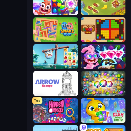
Skydom
Castle Craft
Snake Out: Maze Escape
Wood Blocks Jam
Sugar Heroes
Skydom: Reforged
Arrow Escape
Forgotten Treasure 2
Top
Hidden Objects
Farm Merge Valley