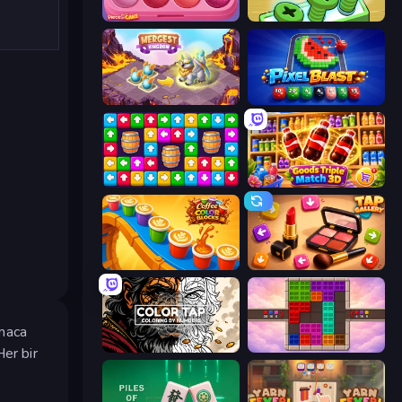
Piece of Cake: Merge and Bake
Screw Out: Bolts and Nuts
Mergest Kingdom
Pixel Blast
Tap Away Story
Goods Triple Match 3D
Coffee Color Blocks
Tap Gallery
lmaca
Color Tap: Coloring by Numbers
Color Cube Puzzle
er bir