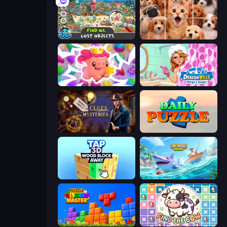
Find Me: Lost Objects
Jigpic Solitaire
Match Arena
Designville: Merge & Design
Hidden Object: Clues and Mysteries
Daily Puzzle
Tap 3D Wood Block Away
Tropical Merge
Puzzle Block Master
Find The Cow