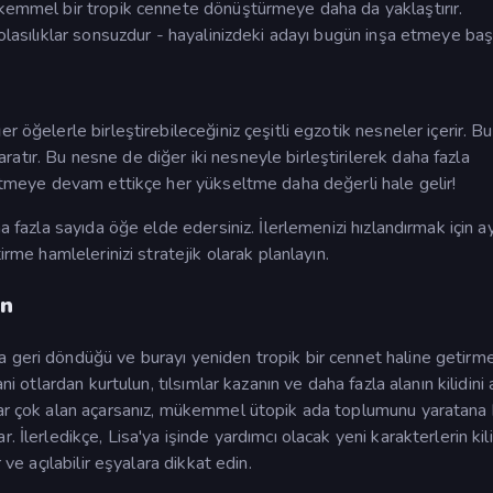
ükemmel bir tropik cennete dönüştürmeye daha da yaklaştırır.
olasılıklar sonsuzdur - hayalinizdeki adayı bugün inşa etmeye baş
 öğelerle birleştirebileceğiniz çeşitli egzotik nesneler içerir. Bu
tır. Bu nesne de diğer iki nesneyle birleştirilerek daha fazla
 etmeye devam ettikçe her yükseltme daha değerli hale gelir!
a fazla sayıda öğe elde edersiniz. İlerlemenizi hızlandırmak için a
irme hamlelerinizi stratejik olarak planlayın.
in
 geri döndüğü ve burayı yeniden tropik bir cennet haline getirm
ni otlardan kurtulun, tılsımlar kazanın ve daha fazla alanın kilidin
adar çok alan açarsanız, mükemmel ütopik ada toplumunu yaratana
 İlerledikçe, Lisa'ya işinde yardımcı olacak yeni karakterlerin kili
 ve açılabilir eşyalara dikkat edin.