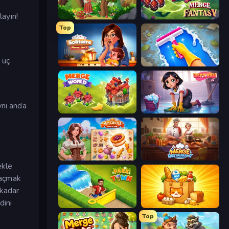
layın!
Northern Merge
Merge Fantasy
Top
 üç
Solitaire Home Story
Hotel Rush: Merge Story
ynı anda
Merge World
Lucy’s Ville
My Castle: Merge & Story
Merge Restaurant
ekle
i açmak
 kadar
dini
Park Town
Farm Merge Market
Top