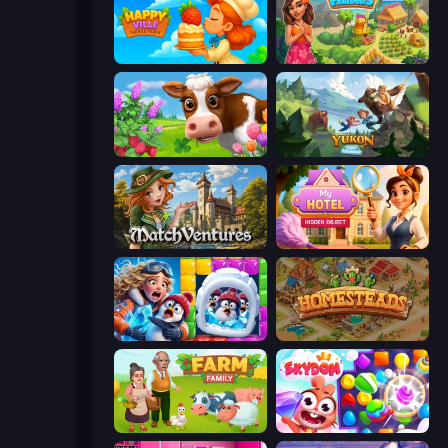
HappyVille Merge Farm
The Farmers
Country Life Meadows
Yukon: Family Adventure
MatchVentures
Hidden Object: My Hotel
Captain Blast
Homesteads: Dream Farm
Farm Family
Skydom