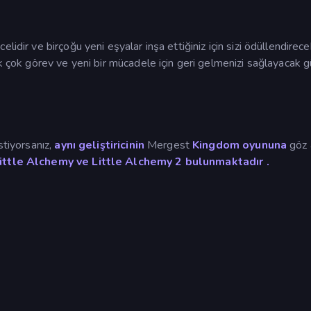
idir ve birçoğu yeni eşyalar inşa ettiğiniz için sizi ödüllendirec
ek çok görev ve yeni bir mücadele için geri gelmenizi sağlayacak 
stiyorsanız,
aynı geliştiricinin
Mergest
Kingdom oyununa
göz a
ittle Alchemy ve
Little Alchemy 2
bulunmaktadır
.