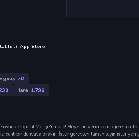
 tablet), App Store
e geliş
78
230
fare
1.796
rme oyunu Tropical Merge'e dalın! Heyecan verici yeni öğeler üretm
nizi canlı bir dünyaya bırakın. İster görevleri tamamlayın ister yem