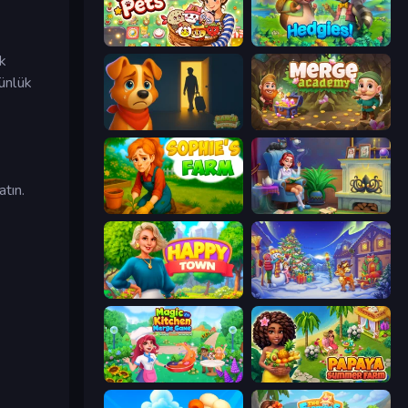
Merge Pets
Hedgies
ek
günlük
Ranch Adventures
Merge Academy
tın.
Sophie's Farm
Halloween Merge
Happy Town
Snow Farm Happy New Year
Magic Kitchen: Merge Game
Papaya Summer Farm