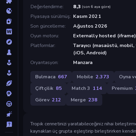
Değerlendirme
8,3
(
son 6 aya göre
)
Piyasaya sürülmüş
Kasım 2021
Son güncelleme
Ağustos 2026
Oyun motoru
Externally hosted (iframe)
Platformlar
Tarayıcı (masaüstü, mobil,
(iOS, Android)
Oryantasyon
Manzara
Bulmaca
667
Mobile
2.373
Oyna v
Çiftçilik
85
Match 3
114
Premium
Görev
212
Merge
238
Tropik cennetinizi yaratabileceğiniz nihai birleşti
kaynakları üç grupta eşleştirip birleştirirken kendi