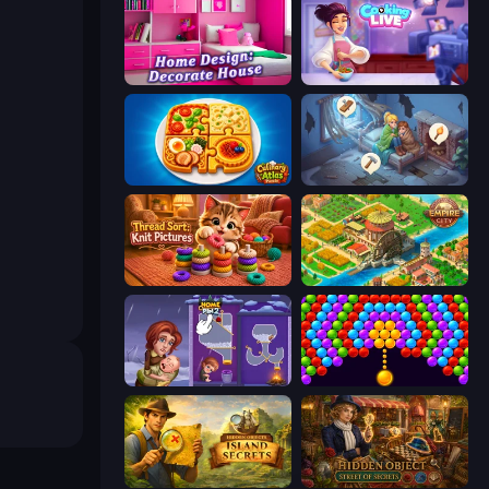
Home Design: Decorate House
Cooking Live
Culinary Atlas
Merge Haven
Thread Sort: Knit Pictures
Empire City
Home Pin 2
Bubble Story
Hidden Objects: Island Secrets
Hidden Object: Street Of Secrets