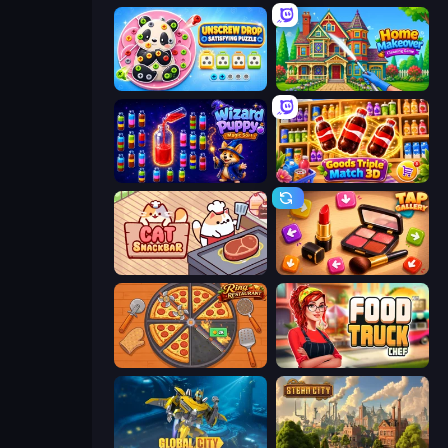
Unscrew Drop: Satisfying Puzzle
Home Makeover Cleaning Game
Wizard Puppy: Magic Sort
Goods Triple Match 3D
Cat Snack Bar
Tap Gallery
Ring Restaurant
Food Truck Chef™: A Fun Cooking Game