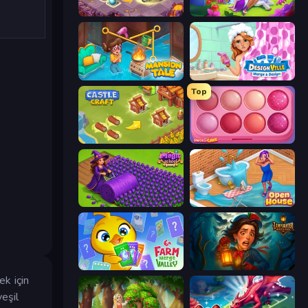
Mergest Kingdom
Fairyland Merge & Magic
Mansion Tale: Merge Secrets
Designville: Merge & Design
Top
Castle Craft
Piece of Cake: Merge and Bake
Magic School
Open House
Farm Merge Valley
Lamplighter: Merge & Magic
ek için
yeşil