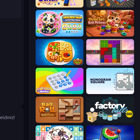
Rope Stitch Puzzle
Tap Out: Block Escape
Unscrew Drop: Satisfying Puzzle
Thread Sort: Knit Pictures
Culinary Atlas
Color Cube Puzzle
Logic Chain Master
Nonogram Square
ldiniz!
Ball Roll
Factory Balls Go!