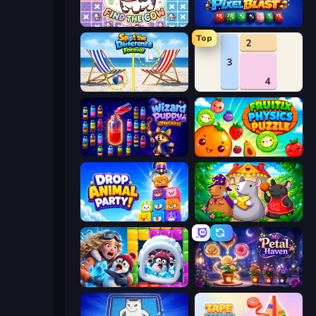
Find The Cow
Pixel Blast
Top
Spot the Difference Forever
Shikaku Puzzle
Wizard Puppy: Magic Sort
Fruitix: Physics Puzzle
Drop Animal Party
Rat's House - Nonogram
Captain Blast
My Petal Haven