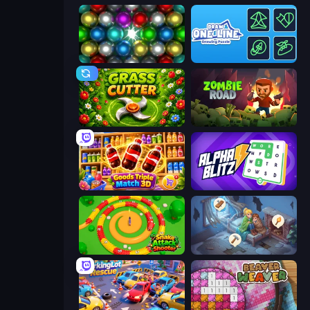
Magnet Balls: Addictive
Draw One Line: Drawing Puzzle
Grass Cutter
Zombie Road
Goods Triple Match 3D
Alphablitz
Snake Attack Shooter
Merge Haven