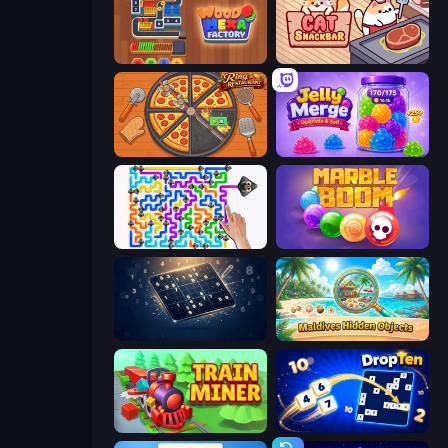
Wood Hexa Factory!
Cat Snack Bar
Ring Restaurant
Jelly Merge: Upgrade & Sell
Dogs Out
Marble Boom
Sudoku Classic & Killer
Maldives Hidden Objects
Train Miner
DropTen