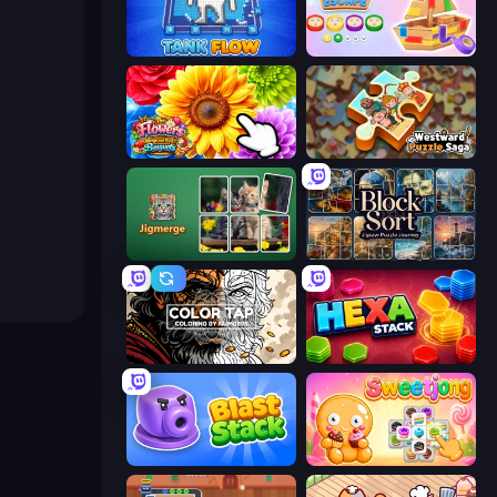
TankFlow.io
Tape Escape
The Flowers Merge and Sell Bouquets
Westward Puzzle Saga
Jigmerge
Block Sort - Jigsaw Puzzle Journey
Color Tap: Coloring by Numbers
Hexa Stack
Blast Stack
Sweetjong