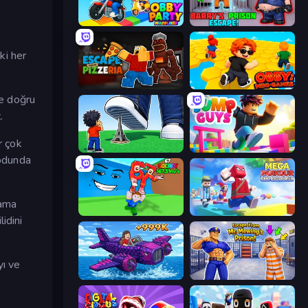
Obby Party Multiplayer
Barry's Prison Escape!
ki her
Escape From Pizzeria
Obby: Mini-Games
ne doğru
.
r çok
Obby: Click and Grow
Jump Guys
modunda
lama
Escape Tsunami for Brainrots!
Mega Parkour: Obby Escape Run
idini
yı ve
Obby Plane Power Challenge: Fly
Escape From Mr.Meawing's Prison!