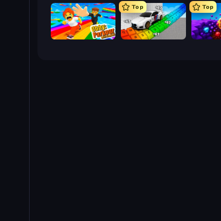
Top
Top
Obby: Parkour with Ragdoll
Obby: Supercar Race on Keyboard
Obby: D