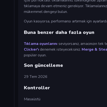
İşte püf noktası: tıklamalarınız tükendiğinde zıpl
tıklamaya devam etmeniz gerekiyor. Tıklamalarınız
mükemmel dengeyi bulun.
Oyun kasıyorsa, performansı artırmak için ayarlard
Buna benzer daha fazla oyun
Tıklama oyunlarını
seviyorsanız, amacınızın tek 
Clicker'ı
denemek isteyeceksiniz.
Merge & Stea
popüler oyun.
Son güncelleme
29 Tem 2026
Kontroller
Masaüstü