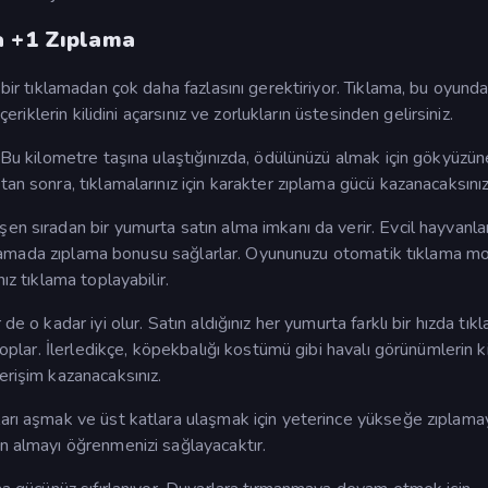
a +1 Zıplama
 bir tıklamadan çok daha fazlasını gerektiriyor. Tıklama, bu oyunda
eriklerin kilidini açarsınız ve zorlukların üstesinden gelirsiniz.
. Bu kilometre taşına ulaştığınızda, ödülünüzü almak için gökyüzü
an sonra, tıklamalarınız için karakter zıplama gücü kazanacaksınız
en sıradan bir yumurta satın alma imkanı da verir. Evcil hayvanla
 tıklamada zıplama bonusu sağlarlar. Oyununuzu otomatik tıklama 
ız tıklama toplayabilir.
e o kadar iyi olur. Satın aldığınız her yumurta farklı bir hızda tık
toplar. İlerledikçe, köpekbalığı kostümü gibi havalı görünümlerin kil
erişim kazanacaksınız.
ları aşmak ve üst katlara ulaşmak için yeterince yükseğe zıplama
ın almayı öğrenmenizi sağlayacaktır.