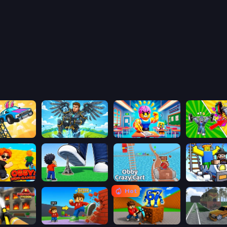
Obby: The Royal Race
Obby: Pull a Sword
Obby: Dumb or Genius IQ Test
ni-Games
Obby: Click and Grow
Obby: Crazy Cart
Obby: Ride C
Hot
Obby: Firefighter Tycoon
Obby: +1 Click Wall Breaker
Obby: Break Rocks For Brainrots