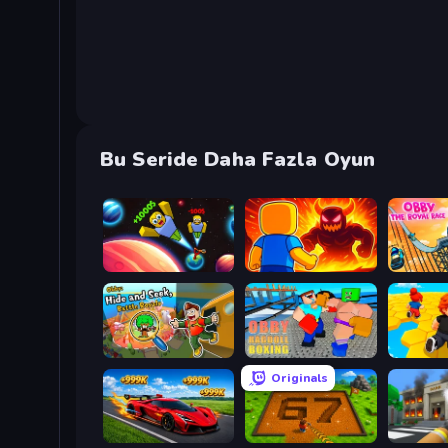
Bu Seride Daha Fazla Oyun
Obby: +1 to Spaceflight Altitude
Obby: Legendary Dragon
Obby: Hide and Seek, Battle Royale
Obby: Ragdoll Boxing
Obby: Mi
Originals
Obby: +1 Speed Car Escape
Obby: Dig Brainrots