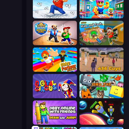
Break a Skyscraper
Obby: Dumb or Genius IQ Test
Escape School Duel
Obby: Hide and Seek, Battle Royale
Obby: Parkour with Ragdoll
456 Guys
Digital Circus: Parkour Game
Find The Pets
Obby With Friends: Draw and Jump
Obby: +1 to Spaceflight Altitude