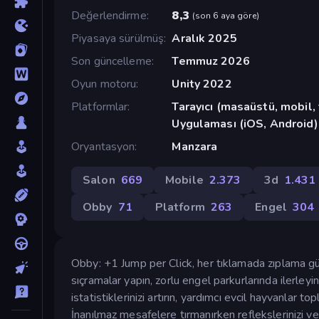
Değerlendirme
8,3
(
son 6 aya göre
)
Piyasaya sürülmüş
Aralık 2025
Son güncelleme
Temmuz 2026
Oyun motoru
Unity 2022
Platformlar
Tarayıcı (masaüstü, mobil
Uygulaması (iOS, Android)
Oryantasyon
Manzara
Salon
669
Mobile
2.373
3d
1.431
Obby
71
Platform
263
Engel
304
Obby: +1 Jump per Click, her tıklamada zıplama gü
sıçramalar yapın, zorlu engel parkurlarında ilerleyi
istatistiklerinizi artırın, yardımcı evcil hayvanlar 
İnanılmaz mesafelere tırmanırken reflekslerinizi ve 