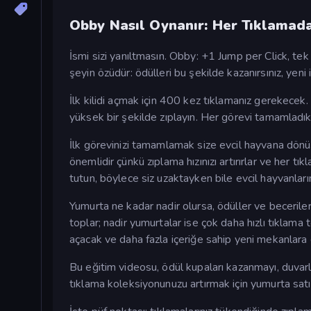
Obby Nasıl Oynanır: Her Tıklamad
İsmi sizi yanıltmasın. Obby: +1 Jump per Click, tek
şeyin özüdür: ödülleri bu şekilde kazanırsınız, yeni iç
İlk kilidi açmak için 400 kez tıklamanız gerekecek
yüksek bir şekilde zıplayın. Her görevi tamamladıkt
İlk görevinizi tamamlamak size evcil hayvana dönüş
önemlidir çünkü zıplama hızınızı artırırlar ve her
tutun, böylece siz uzaktayken bile evcil hayvanların
Yumurta ne kadar nadir olursa, ödüller ve beceriler d
toplar; nadir yumurtalar ise çok daha hızlı tıklama 
açacak ve daha fazla içeriğe sahip yeni mekanlara 
Bu eğitim videosu, ödül kupaları kazanmayı, duvar
tıklama koleksiyonunuzu artırmak için yumurta sat