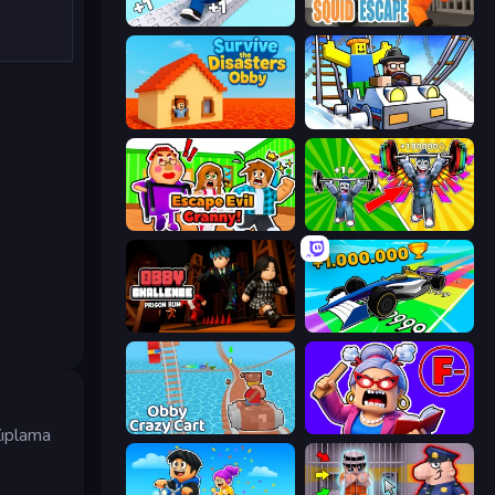
Speed per Click: Obby
Obby World: Squid Escape
Survive the Disasters: Obby
Obby: Ride Carts
Escape Evil Granny!
Obby: Gym Simulator, Escape
Obby Challenge: Prison Run
Obby Car Challenge: Drive
Obby: Crazy Cart
Escape From School: Angry Teacher!
Zıplama