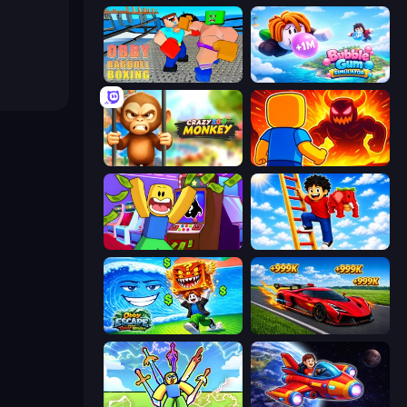
Obby: Ragdoll Boxing
Bubble Gum Simulator
Crazy Zoo Monkey
Obby: Legendary Dragon
Robbie: Game Challenges
Ladder to Brainhot: Climb
Obby Escape from Tsunami Brainrot
Obby: +1 Speed Car Escape