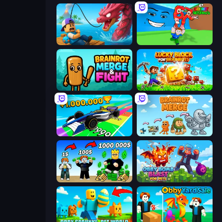
Fish It Now
Escape Tsunami for Brainrots!
Brainrot Merge & Fight
Lucky Blocks for Brainrots
Obby Car Challenge: Drive
Brainrot Merge
Obby Tycoon Build the City
Obby Bomb Blast For Pets