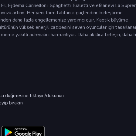
 Fil, Ejderha Cannelloni, Spaghetti Tualetti ve efsanevi La Supr
üzü artırın. Her yeni form tahtanızı güçlendirir, birleştirme
ankinden daha fazla engellemenize yardımcı olur. Kaotik büyüme
ültürünün yüksek enerjili cazibesini seven oyuncular için tasarlana
meme yakıtlı adrenalini harmanlıyor. Daha akıllıca birleşin, daha hı
ucu düğmesine tıklayın/dokunun
eyip bırakın