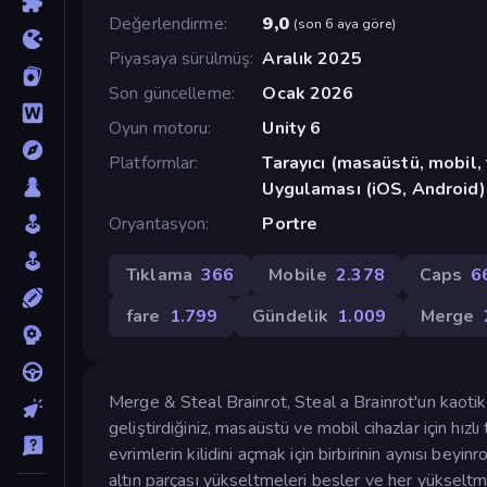
Değerlendirme
9,0
(
son 6 aya göre
)
Piyasaya sürülmüş
Aralık 2025
Son güncelleme
Ocak 2026
Oyun motoru
Unity 6
Platformlar
Tarayıcı (masaüstü, mobil
Uygulaması (iOS, Android)
Oryantasyon
Portre
Tıklama
366
Mobile
2.378
Caps
6
fare
1.799
Gündelik
1.009
Merge
Merge & Steal Brainrot, Steal a Brainrot'un kaotik 
geliştirdiğiniz, masaüstü ve mobil cihazlar için hı
evrimlerin kilidini açmak için birbirinin aynısı beyinr
altın parçası yükseltmeleri besler ve her yükseltme s