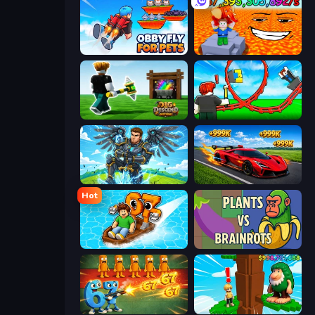
Obby Fly For Pets
Escape Lava for Brainrots!
Dig and Descend: Obby Mine
Build a Rollercoaster: Simulator
Obby: Pull a Sword
Obby: +1 Speed Car Escape
Hot
Float for Brainrots
Plants vs Brainrots
Brainrot Tower Defense
Steal Beanstalk for Brainrots