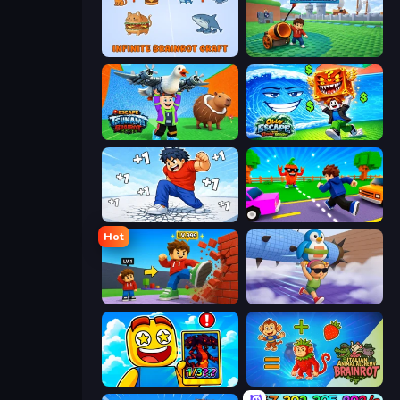
Infinite Brainrot: Craft Merge
Brainrot Tower Defence
Escape Tsunami Brainrot
Obby Escape from Tsunami Brainrot
Break a Skyscraper
Robby: Cross the Road for Brainrot
Hot
Obby: +1 Click Wall Breaker
BrainZombie Log Escape
Obby Cards: The Legend Hunt
Italian Animal Alchemy - Brainrot