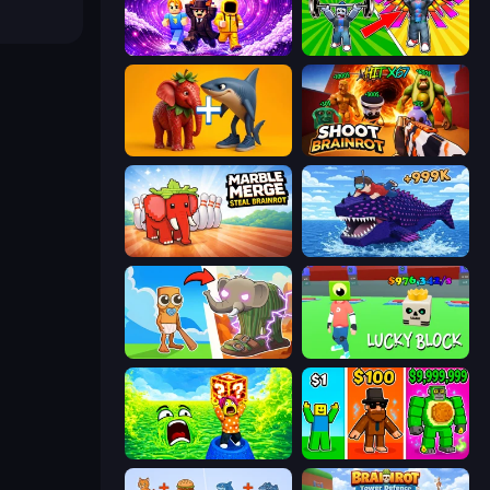
Obby - BrainWave
Obby: Gym Simulator, Escape
Brainrot Evolution: 2048 Merge Fight
Shoot Brainrot
Marble Merge: Steal Brainrot Game
Obby Fish Challenge: Ride
Brainrot Evolution
Lucky Block
Save Memerots: Acid Lava lake
Obby Brainrot Merge