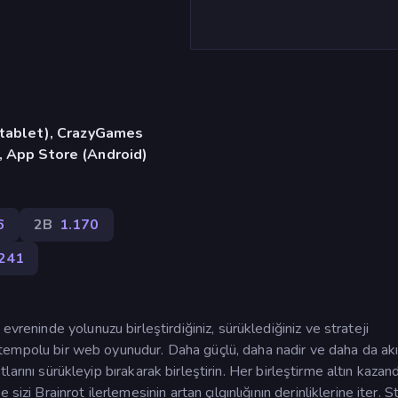
, tablet), CrazyGames
, App Store (Android)
6
2B
1.170
241
evreninde yolunuzu birleştirdiğiniz, sürüklediğiniz ve strateji
zlı tempolu bir web oyunudur. Daha güçlü, daha nadir ve daha da ak
otlarını sürükleyip bırakarak birleştirin. Her birleştirme altın kazandı
izi Brainrot ilerlemesinin artan çılgınlığının derinliklerine iter. S