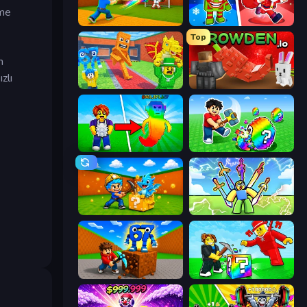
eme
Baseball For Brainrot
Plants vs Brain Zombies
Top
n
zlı
Catch Brainrots From Bosses
Grow A Garden | Growden.io
Collect Brainrot Egg
Break a Lucky Egg Brainrots
Escape Cave For Brainrot
Obby vs Brainrot
Obby: Break Rocks For Brainrots
Break a Lucky Blocks with Brainrots