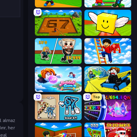
Throw a Lucky Block
Run and Jump for Brainrot
Obby: Dig Brainrots
Lucky Brainrot Blocks Online
Brainrot Arena Online
Ladder to Brainhot: Climb
Bubble Gum Simulator
Cart Ride Danger Mount
Top
67 Steal a Brainrot Game
Meeland.io
ıl almaz
rır, her
teal