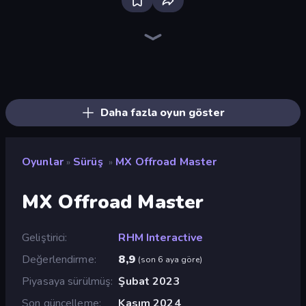
Traffic Rider
Racing Limits
Deadly Descent
Ramp Car VS Police: CHASE
Madness Cars Destroy
Sunset Bike Racing
PolyTrack
Xtreme Moto Mayhem
Moto X3M
Moto X3M 6: Spooky Land
Trial Mania
Cycle Extreme
Moto Maniac 2
Wheelie Up
Moto X3M 4 Winter
Moto Racing Club
Moto Maniac 3
Moto Maniac
Daha fazla oyun göster
Oyunlar
Sürüş
MX Offroad Master
»
»
MX Offroad Master
Geliştirici
RHM Interactive
Değerlendirme
8,9
(
son 6 aya göre
)
Piyasaya sürülmüş
Şubat 2023
Son güncelleme
Kasım 2024