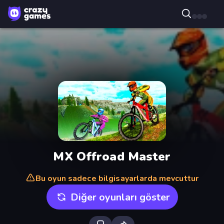
MX Offroad Master
Bu oyun sadece bilgisayarlarda mevcuttur
Diğer oyunları göster