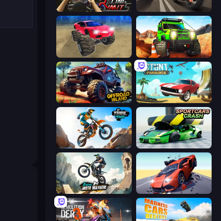
Racing Limits
Traffic Rider
Monster Cars: Ultimate Simulator
Offroad Life 3D
Offroad Island
Stunt Paradise
Trial Mania
Sportcars Crash
Xtreme Moto Mayhem
Hyper Cars Ramp Crash