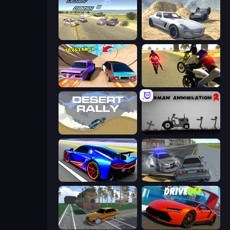
Derby Crash 3
Derby Crash 2
Turbo Cars: Pipe Stunts
3D Moto Simulator 2
Desert Rally
Stickman Annihilation 2
Cyber Cars Punk Racing
RCC City Racing
Obby: Car Crash Sandbox
DriveOff