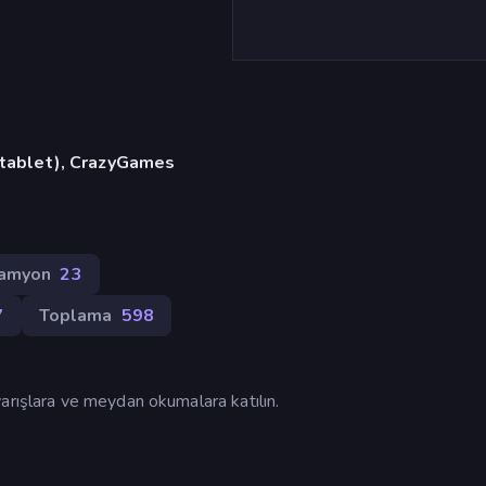
, tablet), CrazyGames
Kamyon
23
7
Toplama
598
arışlara ve meydan okumalara katılın.