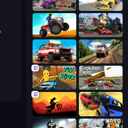
Demolition Derby 3
Madness Cars Destroy
k
ATV Ultimate Offroad
Demolition Derby 2
Offroad Masters Challenge
Hill Travel 3D
Toy Rider
Evolution Factor
Sunset Bike Racing
Car Crash Simulator Royale