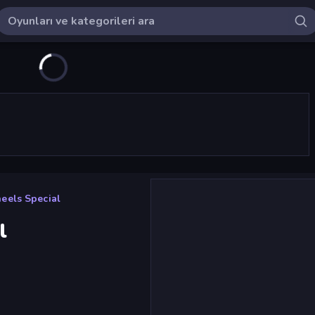
eels Special
l