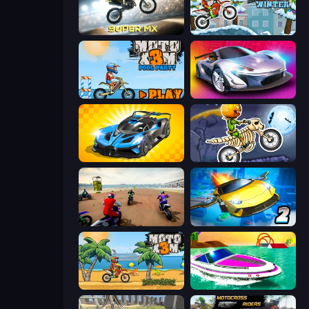
Super MX - Last Season
Moto X3M 4 Winter
Moto X3M 5: Pool Party
Grand Cyber City
GT Cars Mega Ramps
Moto X3M 6: Spooky Land
Super MX - The Champion
Ultimate Flying Car 2
Moto X3M
Jet Boat Racing