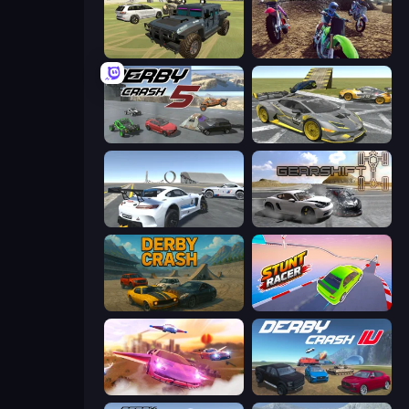
4x4 Offroader
MotoCross Riders
Derby Crash 5
Wrong Way
Crazy Stunt Cars Multiplayer
Gearshift One
Derby Crash
Stunt Racer
Ultimate Flying Car
Derby Crash 4