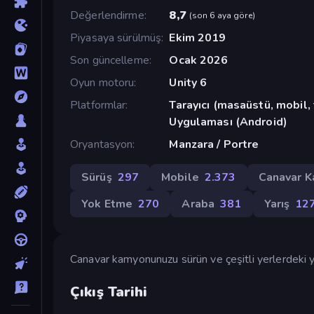
Değerlendirme
8,7
(
son 6 aya göre
)
Piyasaya sürülmüş
Ekim 2019
Son güncelleme
Ocak 2026
Oyun motoru
Unity 6
Platformlar
Tarayıcı (masaüstü, mobil
Uygulaması (Android)
Oryantasyon
Manzara / Portre
Sürüş
297
Mobile
2.373
Canavar 
Yok Etme
270
Araba
381
Yarış
12
Canavar kamyonunuzu sürün ve çeşitli yerlerdeki y
Çıkış Tarihi