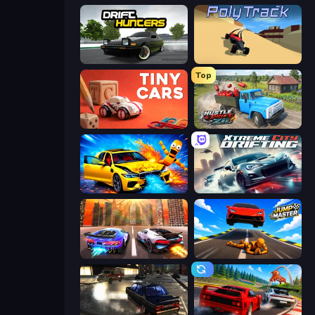
Drift Hunters
PolyTrack
Top
Tiny Cars
Hustle & Drift in ZIL
BMG: Ragdoll Playground
Xtreme City Drifting
Night City Racing
Jump Master: Car Racing