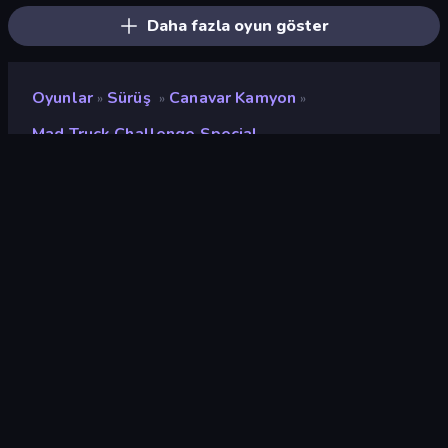
Daha fazla oyun göster
Oyunlar
Sürüş
Canavar Kamyon
»
»
»
Mad Truck Challenge Special
Mad Truck Challenge
Special
Geliştirici
SMOKOKO LTD
Değerlendirme
9,3
(
son 6 aya göre
)
Piyasaya sürülmüş
Ekim 2019
Son güncelleme
Ocak 2026
Oyun motoru
Unity 6
Platformlar
Tarayıcı (masaüstü, mobil,