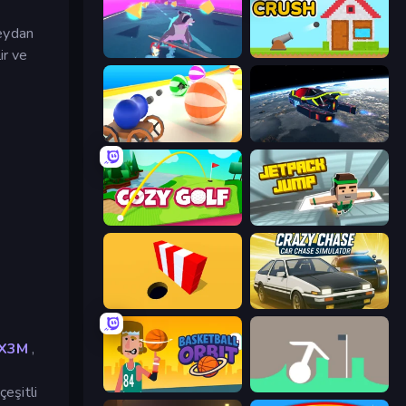
meydan
ir ve
Tanuki Sunset
Total Crush
Ball Blaster
Flying Wings HoverCraft
Cozy Golf
Jetpack Jump
Color Hole
Crazy Chase - Car Chase Simulator
 X3M
,
Basketball Orbit
Grow in the Hole
çeşitli