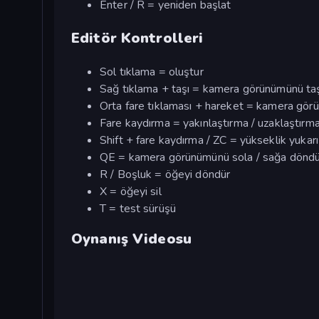
Enter / R = yeniden başlat
Editör Kontrolleri
Sol tıklama = oluştur
Sağ tıklama + taşı = kamera görünümünü ta
Orta fare tıklaması + hareket = kamera g
Fare kaydırma = yakınlaştırma / uzaklaştırm
Shift + fare kaydırma / ZC = yükseklik yukarı
QE = kamera görünümünü sola / sağa dönd
R / Boşluk = öğeyi döndür
X = öğeyi sil
T = test sürüşü
Oynanış Videosu