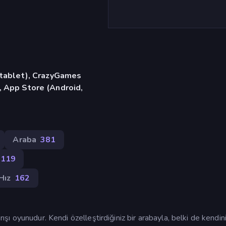
, tablet), CrazyGames
, App Store (Android,
Araba
381
119
Hız
162
rışı oyunudur. Kendi özelleştirdiğiniz bir arabayla, belki de kendini