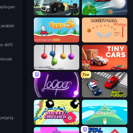
paylaşan
Escape Road 2
Golf Orbit
arabilir
Eggy Car
Basket-Ball
e drift
elecek.
Pendulum Master
Tiny Cars
z
Top
Looper
Mad Pursuit
onlarla
Bucket Crusher
Fabby Golf!