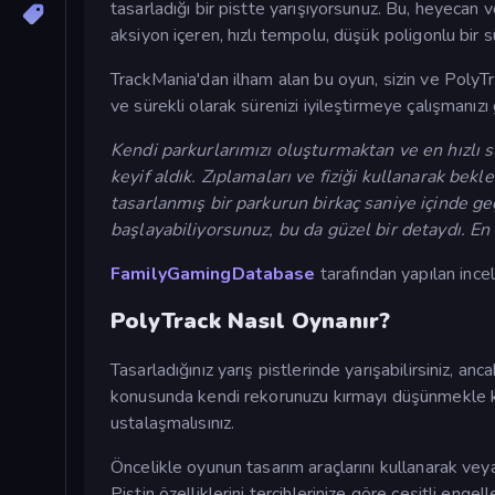
tasarladığı bir pistte yarışıyorsunuz. Bu, heyecan 
aksiyon içeren, hızlı tempolu, düşük poligonlu bir 
TrackMania'dan ilham alan bu oyun, sizin ve PolyTr
ve sürekli olarak sürenizi iyileştirmeye çalışmanızı
Kendi parkurlarımızı oluşturmaktan ve en hızlı s
keyif aldık. Zıplamaları ve fiziği kullanarak be
tasarlanmış bir parkurun birkaç saniye içinde g
başlayabiliyorsunuz, bu da güzel bir detaydı. En 
FamilyGamingDatabase
tarafından yapılan ince
PolyTrack Nasıl Oynanır?
Tasarladığınız yarış pistlerinde yarışabilirsiniz
konusunda kendi rekorunuzu kırmayı düşünmekle ka
ustalaşmalısınız.
Öncelikle oyunun tasarım araçlarını kullanarak veya
Pistin özelliklerini tercihlerinize göre çeşitli engel