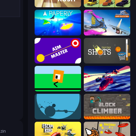
Jet Rush
Drift Boss
Paperly: Paper Plane Adventure
Base Jump Wing Suit Flying
Aim Master
Tap-Tap Shots
Oh, flip!
Hyperspace Racers 3
circloO
Block Climber
zin