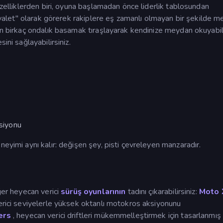
özelliklerden biri, oyuna başlamadan önce liderlik tablosundan
"hayalet" olarak görerek rakiplere eş zamanlı olmayan bir şekilde 
an birkaç ondalık basamak tıraşlayarak kendinize meydan okuyabil
ini sağlayabilirsiniz.
ksiyonu
neyimi aynı kalır: değişen şey, pisti çevreleyen manzaradır.
ğer heyecan verici
sürüş oyunlarının
tadını çıkarabilirsiniz:
Moto
verici seviyelerle yüksek oktanlı motokros aksiyonunu
ers
, heyecan verici driftleri mükemmelleştirmek için tasarlanmış 