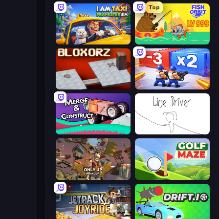
Top
I Am Taxi Prankster Sim
Fish Orbit
Bloxorz
Battle Brigade
Merge & Construct
Line Driver
Only Up: Parkour
Golf Maze