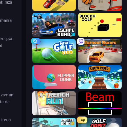
k hızlı
Escape Road
Flappy Dunk
şmanızı
Escape Road 3
Bounce Blocku Golf
an çok
le
Mini Golf Club
Burnout Racers
Flipper Dunk 3D
Snow Rider 3D
e zaman
da da
X Trench Run
Beam
şturun.
Top