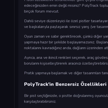
edeceğinizden emin değil misiniz? PolyTrack toplul
birçok forum mevcut.
Dahili seviye düzenleyici ile özel pistler tasarlayarak
ve başkalarıyla paylaşarak sınırsız yarış (ve tasarım)
Oyun zaman ve sabır gerektirecek, çünkü diğer yar
yapmaya hazır bir şekilde başlayamazsınız. Başlangıç
noktalarını kavradığınız anda, dağların üzerinden at
Ayrıca, ana ve ikincil renkleri seçerek, araç gövdes
borularını kişiselleştirerek aracınızı özelleştirebilirsi
Pratik yapmaya başlamak ve diğer tasarımları tanım
PolyTrack'in Benzersiz Özellikleri
Bir pist seçtiğinizde, o pistte doğrulanmış oyuncula
karşılaştırabilirsiniz.