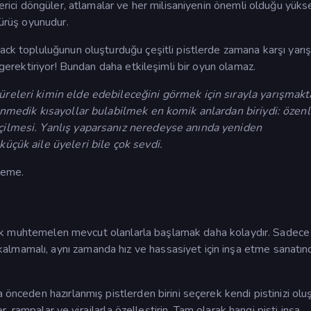
verici döngüler, atlamalar ve her milisaniyenin önemli olduğu yükse
sürüş oyunudur.
ack topluluğunun oluşturduğu çeşitli pistlerde zamana karşı yarı
 gerektiriyor! Bundan daha etkileşimli bir oyun olamaz.
üreleri kimin elde edebileceğini görmek için sırayla yarışmakt
klenmedik kısayollar bulabilmek en komik anlardan biriydi: özen
eçilmesi. Yanlış yaparsanız neredeyse anında yeniden
küçük aile üyeleri bile çok sevdi.
leme.
, ancak muhtemelen mevcut olanlarla başlamak daha kolaydır. Sadec
lmamalı, aynı zamanda hız ve hassasiyet için inşa etme sanatın
 önceden hazırlanmış pistlerden birini seçerek kendi pistinizi olu
ler, rampalar ve virajlarla özelleştirin. Tam olarak hangi pisti inşa