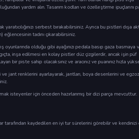
uğundan yardım alın. Tasarım kodları ve özelleştirme ipuçlarını 
 yaratıcılığınızı serbest bırakabilirsiniz. Ayrıca bu pistleri dışa akt
 eğlencesinin tadını çıkarabilirsiniz.
ış oyunlarında olduğu gibi ayağınızı pedala basıp gaza basmaya v
ta, inşa edilmesi en kolay pistler düz çizgilerdir, ancak işin püf
layan bir piste sahip olacaksınız ve aracınız ve puanınız hızla yüks
i ve jant renklerini ayarlayarak, jantları, boya desenlerini ve egzo
niz.
ak isteyenler için önceden hazırlanmış bir dizi parça mevcuttur.
r tarafından kaydedilen en iyi tur sürelerini görebilir ve kendinizi 