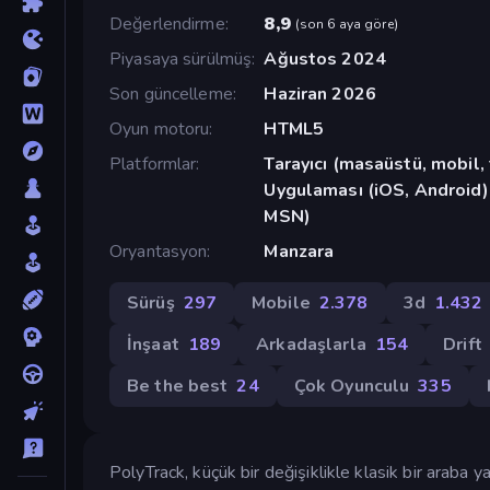
Değerlendirme
8,9
(
son 6 aya göre
)
Piyasaya sürülmüş
Ağustos 2024
Son güncelleme
Haziran 2026
Oyun motoru
HTML5
Platformlar
Tarayıcı (masaüstü, mobil
Uygulaması (iOS, Android)
MSN)
Oryantasyon
Manzara
Sürüş
297
Mobile
2.378
3d
1.432
İnşaat
189
Arkadaşlarla
154
Drift
Be the best
24
Çok Oyunculu
335
PolyTrack, küçük bir değişiklikle klasik bir araba ya