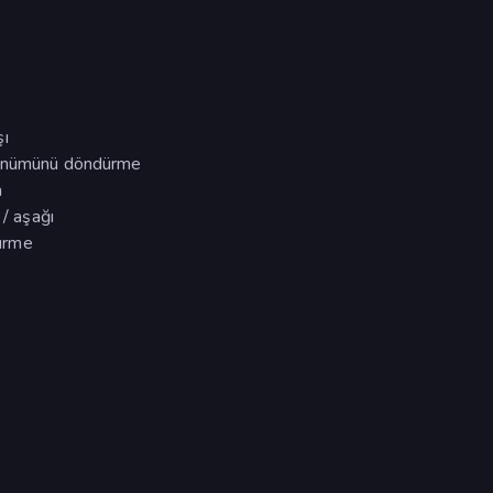
şı
örünümünü döndürme
a
 / aşağı
ürme