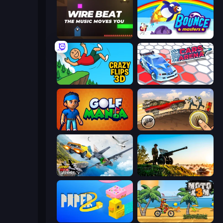
Wire Beat
Bouncemasters
Crazy Flips 3D
Cars Arena
Golf Mania
Earn to Die: Zombie Ride
Jump Into The Plane
Artillery Vs Tanks
Paper.io 2
Moto X3M