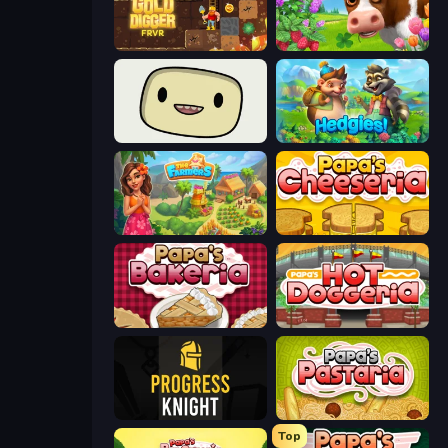
Gold Digger FRVR
Country Life Meadows
SuperWEIRD
Hedgies
The Farmers
Papa's Cheeseria
Papa's Bakeria
Papa's Hot Doggeria
Progress Knight
Papa's Pastaria
Top