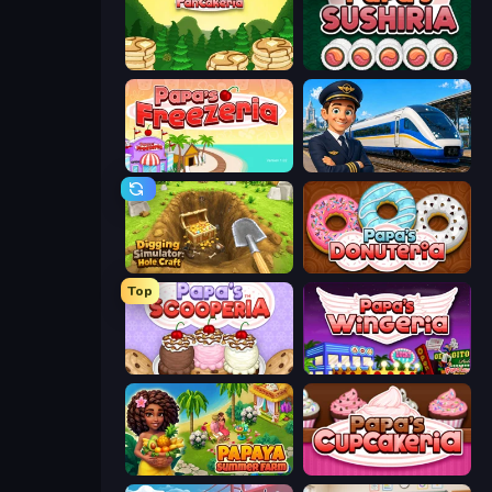
Papa's Pancakeria
Papa's Sushiria
Papa's Freezeria
Idle Train Empire Tycoon
Digging Simulator: Hole Craft
Papa's Donuteria
Top
Papa's Scooperia
Papa's Wingeria
Papaya Summer Farm
Papas Cupcakeria