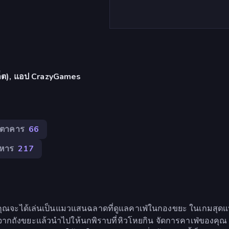
บเล็ต), แอป CrazyGames
ตตาคาร
66
ิหาร
217
ึ่งคุณจะได้เล่นเป็นแมวแสนฉลาดที่ดูแลคาเฟ่ในกองขยะ ในเกมสุด
ากถังขยะแล้วนำไปให้นกพิราบที่หิวโหยกิน จัดการคาเฟ่ของคุณ