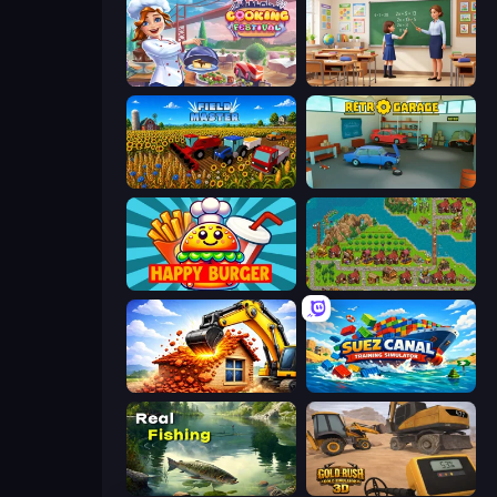
Cooking Festival
High School Teacher Simulator
Field Master
Retro Garage
Happy Burger
City Idle
City Constructor
Suez Canal Training Simulator
Real Fishing Simulator
Gold Rush: Gold Simulator 3D