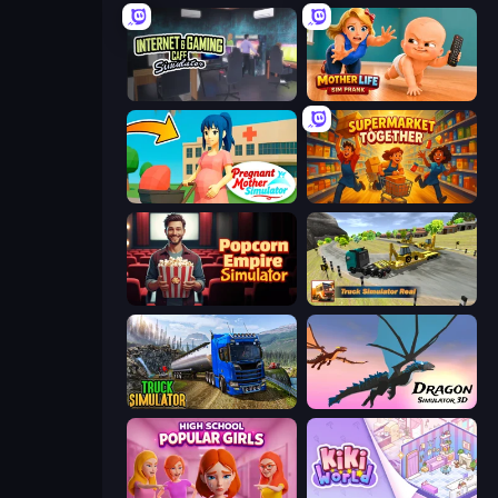
Internet and Gaming Cafe Simulator
Mother Life Simulator: Prank
Pregnant Mother Simulator
Supermarket Together
Popcorn Empire Simulator
Truck Simulator Real
Truck Driving Simulator Game
Dragon Simulator 3D