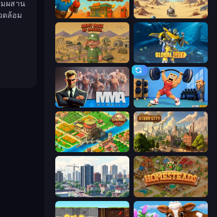
ผสมผสาน
วดล้อม
Gas Station
Project Restoration
Army Base Of America
Global City
MMA Manager 2
Gym Boss
Empire City
Steam City
SuperCity 3D
Homesteads: Dream Farm