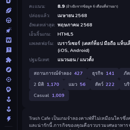
คะแนน
8.9
(
อ้างอิงจากข้อมูล 6 เดือนที่ผ่านมา
)
ปล่อยแล้ว
เมษายน 2568
อัพเดทล่าสุด
พฤษภาคม 2568
เอ็นจิ้นเกม
HTML5
แพลตฟอร์ม
เบราว์เซอร์ (เดสก์ท็อป มือถือ แท็
(iOS, Android)
ปฐมนิเทศ
แนวนอน / แนวตั้ง
สถานการณ์จำลอง
427
ธุรกิจ
141
ภั
2 มิติ
1,170
แมว
56
สัตว์
222
บร
Casual
1,009
Trash Cafe เป็นเกมจำลองคาเฟ่ที่ไม่เหมือนใครซ
และน่ารักนี้ ภารกิจของคุณคือรวบรวมเศษอาหารจ