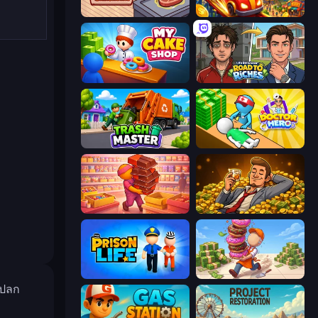
Cat Snack Bar
My Perfect Theme Park
My Cake Shop
Life Simulator: Road to Riches
Trash Master
Doctor Hero
Candy Packing Store
Idle Billionaire Tycoon
Prison Life
Donut Place
แปลก