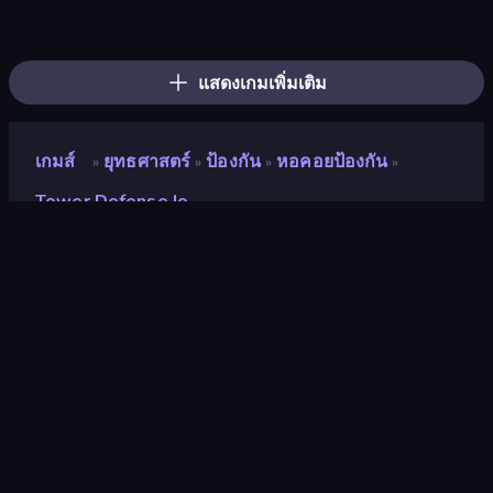
Tower Swap
City Takeover
TimeWarriors
Machine Eater
Tower Battle
Evo Gears
Elemental Merge
Fortress Merge
Cursed Treasure 2
AOD - Art Of Defense
Battle Arena
Raid Heroes: Total War
Tavern Rumble: Roguelike Card
Fall of the King
Evil Tower
Tower Defense
Merge Army
Endless Siege 2
แสดงเกมเพิ่มเติม
เกมส์
ยุทธศาสตร์
ป้องกัน
หอคอยป้องกัน
»
»
»
»
Tower Defense.io
Tower Defense.io
คะแนน
8.5
(
อ้างอิงจากข้อมูล 6 เดือนที่ผ่านมา
)
ปล่อยแล้ว
กรกฎาคม 2567
อัพเดทล่าสุด
กรกฎาคม 2567
เอ็นจิ้นเกม
Unity 2023
แพลตฟอร์ม
เบราว์เซอร์ (เดสก์ท็อป มือถือ แท็บเล็ต),
แอป CrazyGames (Android), App