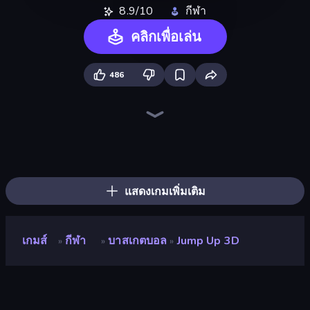
8.9/10
กีฬา
คลิกเพื่อเล่น
486
Ragdoll Soccer 2 Players
8 Ball Pool
8 Ball Billiards Classic
Basketball Superstars
Hoop World 3D
Wrestle Bros
Free Kick Classic (3D Free Kick)
BasketBros
Big Hit Football
Basket Battle
Basketball Stars
Basketball Skills
Basket Random
Basket Swooshes Plus
Basketball Legends 2020
Basketball League
Goal Gang
Basketball Clash
แสดงเกมเพิ่มเติม
เกมส์
กีฬา
บาสเกตบอล
Jump Up 3D
»
»
»
Jump Up 3D