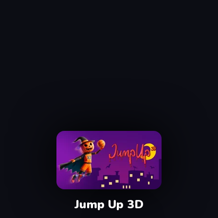
Jump Up 3D