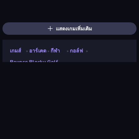
Ragdoll Archers
Bouncemasters
Cars Arena
Rooftop Run
Merge & Construct
Kick the Buddy
Slice Master
Rovercraft
TNT Bomber
Pew Pew Dose
Helix Jump
Stack Fall
Obstacle Race: Destroying Simulator!
Obby: Supercar Race on Keyboard
Twerk Race 3D
Money Ping Pong
Cart Ride Danger Mount
Mage Castle Idle Defense
แสดงเกมเพิ่มเติม
เกมส์
อาร์เคด
กีฬา
กอล์ฟ
»
»
»
»
Bounce Blocku Golf
Bounce Blocku Golf
นักพัฒนา
Vally Games
คะแนน
8.5
(
อ้างอิงจากข้อมูล 6 เดือนที่ผ่านมา
)
ปล่อยแล้ว
กรกฎาคม 2565
อัพเดทล่าสุด
กรกฎาคม 2565
เอ็นจิ้นเกม
HTML5