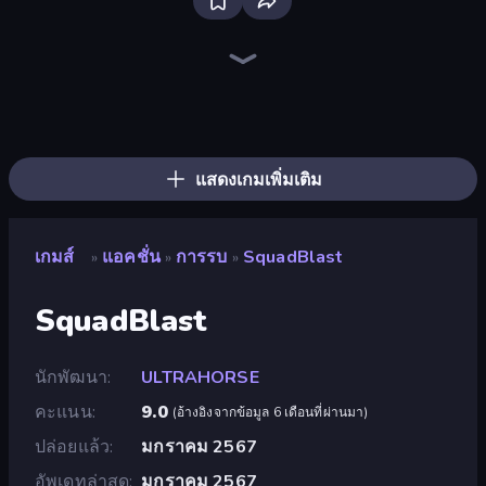
Throw a Lucky Block
Obby: Dig Brainrots
Stickman Rebirth
War the Knights
Stickman Clash
Fortzone Battle Royale
Mr. Dude: Online Multiverse Challenge
Kick Loser
Brainrot Arena Online
Super Oliver World
Baby Chicco Adventures
OvO Game
Steve's World
99 Nights (Bloxd.io)
Super Billy Boy
Super Onion Boy 2
Stickman Kombat 2D
Space Wars Battleground
แสดงเกมเพิ่มเติม
เกมส์
แอคชั่น
การรบ
SquadBlast
»
»
»
SquadBlast
นักพัฒนา
ULTRAHORSE
คะแนน
9.0
(
อ้างอิงจากข้อมูล 6 เดือนที่ผ่านมา
)
ปล่อยแล้ว
มกราคม 2567
อัพเดทล่าสุด
มกราคม 2567