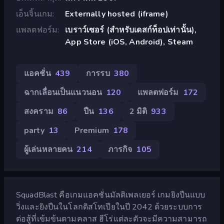
เอ็นจิ้นเกม
Externally hosted (iframe)
แพลตฟอร์ม
เบราว์เซอร์ (สำหรับเดสก์ท็อปเท่านั้น),
App Store (iOS, Android), Steam
แอคชั่น
439
การรบ
380
ฉากเลื่อนเป็นแนวนอน
120
แพลตฟอร์ม
172
สงคราม
86
ปืน
136
2 มิติ
933
party
13
Premium
178
ผู้เล่นหลายคน
214
ภารกิจ
105
SquadBlast คือเกมแอคชั่นมัลติเพลเยอร์ เกมยิงปืนแบบ
วิ่งและยิงปืนในโลกดิสโทเปียในปี 2042 ด้วยระบบการ
ต่อสู้ที่เข้มข้นตามคลาส ฮีโร่แต่ละตัวจะมีความสามารถ