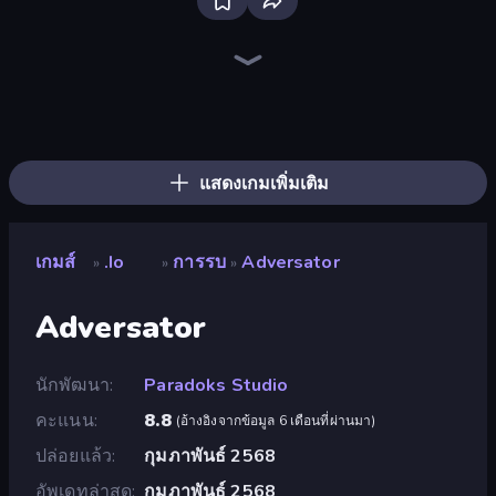
Bloxd.io
Ragdoll Archers
EvoWars.io
Piece of Cake: Merge and Bake
Veck.io
Racing Limits
Traffic Rider
Mahjongg Solitaire
Screw Out: Bolts and Nuts
Words of Wonders
Piles of Mahjong
Designville: Merge & Design
Miniblox
Space Waves
Stickman Clash
SkillWarz
Fortzone Battle Royale
Arrow Escape
แสดงเกมเพิ่มเติม
เกมส์
.io
การรบ
Adversator
»
»
»
Adversator
นักพัฒนา
Paradoks Studio
คะแนน
8.8
(
อ้างอิงจากข้อมูล 6 เดือนที่ผ่านมา
)
ปล่อยแล้ว
กุมภาพันธ์ 2568
อัพเดทล่าสุด
กุมภาพันธ์ 2568