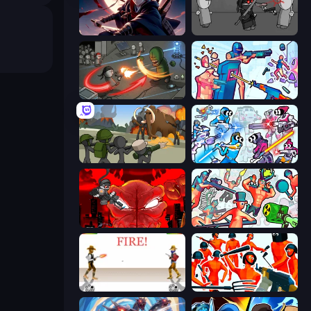
Samurai's Shadow
Madness Project Nexus
Madness Online
Time Shooter 3: SWAT
Stickman History Battle
Space Wars Battleground
Madness Accelerant
Funny Shooter 2
Gunblood
Funny Shooter - Destroy All