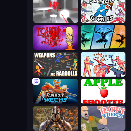
SuperHot
Funny City: Gopniks
Load Up and Kill
Shadow Ninja Revenge
Weapons and Ragdolls
Time Shooter 2
Crazy Mechs
Apple Shooter
Khan Wars
Happy Wheels