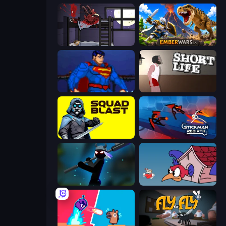
The Visitor
EmberWars.io
Injustice Gods Among Us
Short Life
SquadBlast
Stickman Rebirth
Stickman Weapon Master
Cuphead