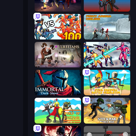
Eternal Siege
Stick War
Horde Killer: You vs 100
Fight Arena Online
Overtitans: Destroyers of Worlds
Hero 3: Flying Robot
Immortal: Dark Slayer
Stick Ragdoll Battle Simulator
World of Stickman Classic RTS
Stickman World War