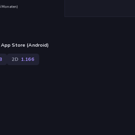
 6 Monaten
)
 App Store (Android)
8
2D
1.166