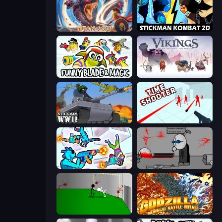
Titan Soul: Action RPG
Stickman Kombat 2D
Funny Blade & Magic
Vikings: An Archer's Journey
Stickman WW2
Time Shooter
Gravity Arena Shooter
Madness Deathwish
Die In Style
Godzilla Daikaiju Battle Royale