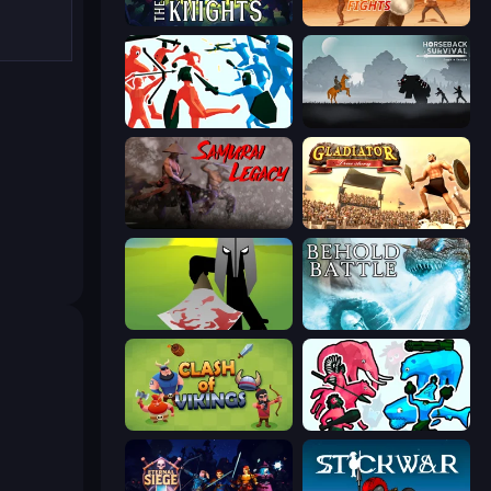
War the Knights
Gladiator Fights
Funny Battle Simulator
Horseback Survival
Samurai Legacy
Gladiator: True Story
Kill The Spartan
Behold Battle
Clash of Vikings
Funny Battle Simulator 2