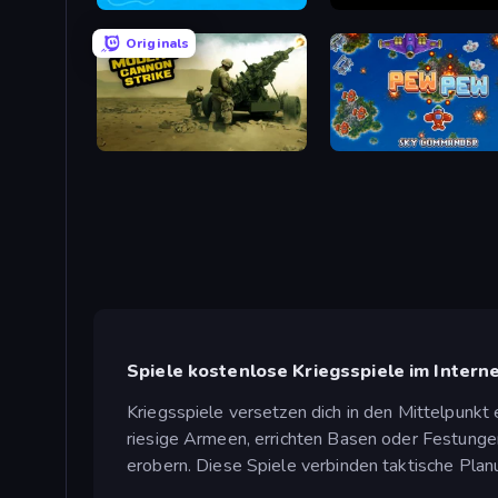
War Sea
Battlecruisers
Originals
Modern Cannon Strike
Pew Pew
Spiele kostenlose Kriegsspiele im Intern
Kriegsspiele versetzen dich in den Mittelpunkt
riesige Armeen, errichten Basen oder Festungen
erobern. Diese Spiele verbinden taktische Plan