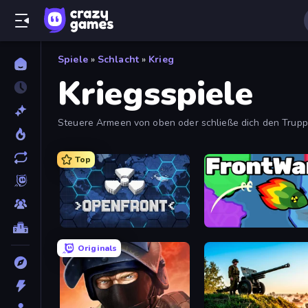
Spiele
»
Schlacht
»
Krieg
Kriegsspiele
Steuere Armeen von oben oder schließe dich den Trupp
Top
Openfront
FrontWars.io
Originals