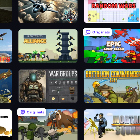
Aces of the Sky: Epic Dogfights
Random Wars
Originals
Iron Towers Alliance
Epic Army Clash
War Groups
Battalion Commander 1917
Originals