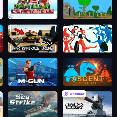
Battalion Commander 2
Age Of War
FPV War Kamikaze Drone
Funny Battle Simulator
Muscle Gun.IO
Ascent of Echoes
Originals