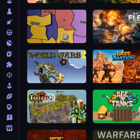
Bullet Force
Artillery Vs Tanks
Compact Conflict
Battle Fleet World
World Wars 2
Last Bastion
Takeover
Age of Tanks Warriors: T