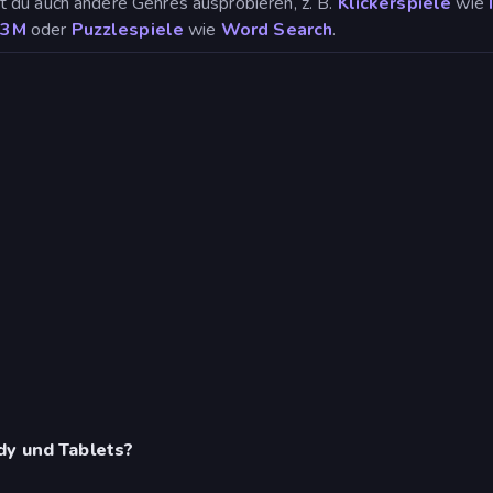
 du auch andere Genres ausprobieren, z. B.
Klickerspiele
wie
X3M
oder
Puzzlespiele
wie
Word Search
.
dy und Tablets?