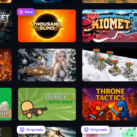
Ships Battlefield 3D
Army Base Of America
New
Thousand Suns
Kiomet
Immortals Revenge
1941 Frozen Front
D War
Survev.io
Throne Tactics
Originals
Originals