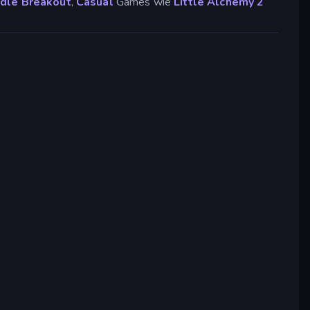
Idle Breakout
,
Casual
Games wie
Little Alchemy 2