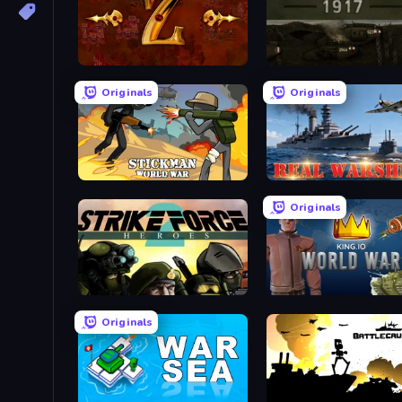
Tzared
Warfare 1917
Originals
Originals
Stickman World War
Real Warships
Originals
Strike Force Heroes 2
King.io World War
Originals