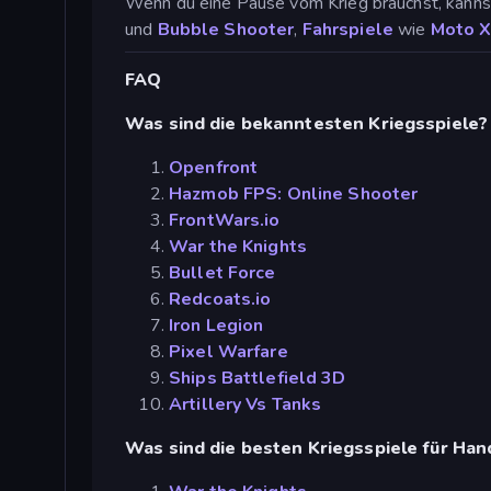
Wenn du eine Pause vom Krieg brauchst, kannst
und
Bubble Shooter
,
Fahrspiele
wie
Moto 
FAQ
Was sind die bekanntesten Kriegsspiele?
Openfront
Hazmob FPS: Online Shooter
FrontWars.io
War the Knights
Bullet Force
Redcoats.io
Iron Legion
Pixel Warfare
Ships Battlefield 3D
Artillery Vs Tanks
Was sind die besten Kriegsspiele für Han