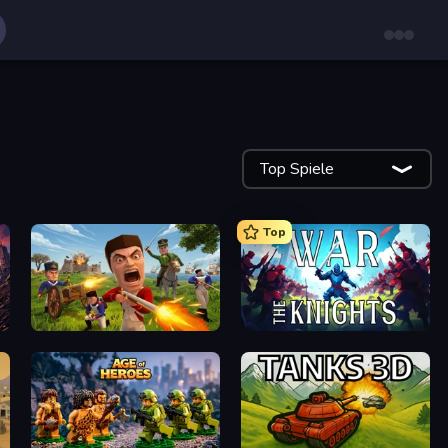
Top Spiele
Top
Redcoats.io
War the Knights