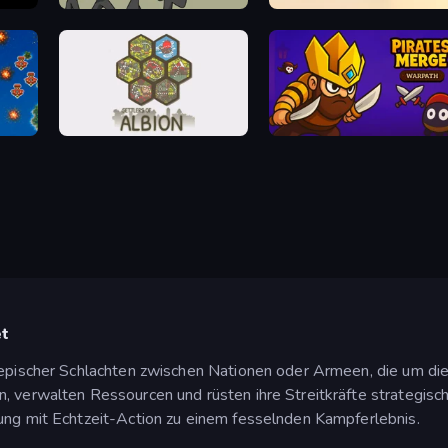
Stickman History Battle
Mortar Squad
Settlers of Albion
Pirates Merge: War Path
et
 epischer Schlachten zwischen Nationen oder Armeen, die um die
, verwalten Ressourcen und rüsten ihre Streitkräfte strategisch
ung mit Echtzeit-Action zu einem fesselnden Kampferlebnis.