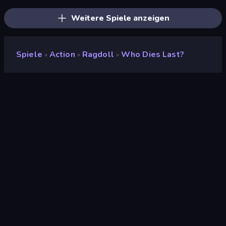
Weitere Spiele anzeigen
Spiele
Action
Ragdoll
Who Dies Last?
»
»
»
Who Dies Last?
Entwickler
Famobi
Bewertung
9,2
(
basierend auf den letzten 6 Monaten
)
Veröffentlicht
April 2026
Spiel-Engine
HTML5
Plattformen
Browser (Desktop, Mobilgerät,
Tablet), CrazyGames App
(Android)
Orientierung
Porträt