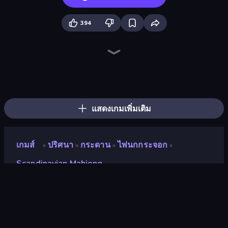
394
Piles of Mahjong
Mahjongg Solitaire
Piece of Cake: Merge and Bake
Mahjong Puzzle: Tile Match
Mahjong Unlimited
Screw Out: Bolts and Nuts
Mahjong Tower
Mahjong Online
Mahjong Epic
Mahjong Shanghai
Mahjong Titans
Mahjong 3D Classic
Tasty Match: Mahjong Pairs
Spider Solitaire 2 Suits
Spider Solitaire
Color Water Sort 3D
Arrow Escape
Skydom
แสดงเกมเพิ่มเติม
เกมส์
ปริศนา
กระดาน
ไพ่นกกระจอก
»
»
»
»
Scandinavian Mahjong
Scandinavian Mahjong
นักพัฒนา
Ravalmatic