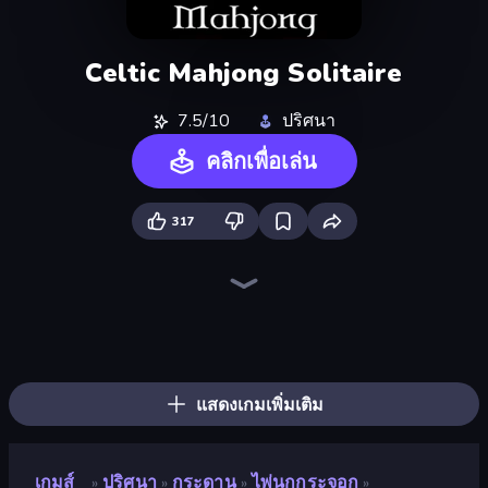
Celtic Mahjong Solitaire
7.5/10
ปริศนา
คลิกเพื่อเล่น
317
Piles of Mahjong
Skydom
Piece of Cake: Merge and Bake
Arrow Escape
Screw Out: Bolts and Nuts
Mahjongg Solitaire
Skydom: Reforged
Mahjong Puzzle: Tile Match
Mahjong Unlimited
Match Arena
Arrow Escape: Puzzle
Butterfly Shimai
Mahjong Online
Tasty Match: Mahjong Pairs
War Mahjong
Candy Riddles
Color Water Sort 3D
Yarn Fever! Unravel Puzzle
แสดงเกมเพิ่มเติม
เกมส์
ปริศนา
กระดาน
ไพ่นกกระจอก
»
»
»
»