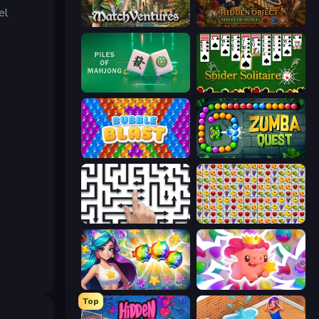
el
MatchVentures
Hidden Object: Street Of Secrets
Piles of Mahjong
Spider Solitaire
Bubble Blast
Zumba Quest
Arrow Escape: Puzzle
Same Game Fruit Collapse
Underwater Adventures: Match 3
Match Arena
Top