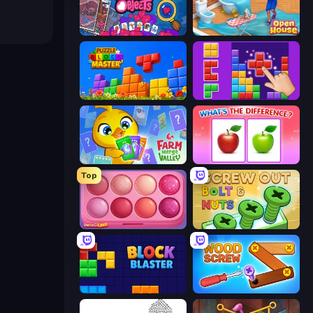
Hidden Objects
Open House
Puzzle Block Master
BlockBuster Puzzle
Farm Merge Valley
What's The Difference?
Top
Piece of Cake: Merge and Bake
Screw Out: Bolts and Nuts
Block Blaster
Wood Screw: Bolts Puzzle