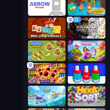
Arrow Escape
Mansion Tale: Merge Secrets
Mahjong Connect (Legacy)
Color Tap: Coloring by Numbers
Castle Craft
Fairyland Merge & Magic
Goods Triple Match 3D
Nuts Puzzle: Sort By Color
Tropical Merge
Hexa Sort