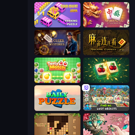
Car OUT! Jam Parking Puzzle
Mahjong Unlimited
Hidden Object: Clues and Mysteries
Mahjong Connect 2 (Legacy)
Tasty Match: Mahjong Pairs
Mahjong Puzzle: Tile Match
Daily Puzzle
Find Me: Lost Objects