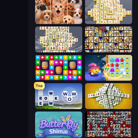
Jigpic Solitaire
Mahjong Online
Mahjong Titans
Tiles of the Simpsons
Tap Away Story
Candy Riddles
Top
Words of Wonders
Mahjong Tower
Butterfly Shimai
War Mahjong