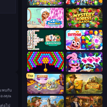
Forgotten Treasure 2
Diamond Dungeon: Match 3
Designville: Merge & Design
Mystery Forest - Match 3
Mahjongg Solitaire
Skydom
Bubble Story
Skydom: Reforged
Top
จะพบกับ
Mergest Kingdom
Hidden Objects: Island Secrets
นของคุณ
นต่อไป