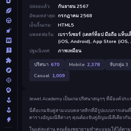
ปล่อยแล้ว
กันยายน 2567
อัพเดทล่าสุด
กรกฎาคม 2568
เอ็นจิ้นเกม
HTML5
แพลตฟอร์ม
เบราว์เซอร์ (เดสก์ท็อป มือถือ แท็
(iOS, Android), App Store (iOS,
ปฐมนิเทศ
ภาพเหมือน
ปริศนา
670
Mobile
2,378
จับกลุ่ม 3
Casual
1,009
Jewel Academy เป็นเกมปริศนาสนุกๆ ที่มีองค์ป
นี่คือเกมจับคู่สามแบบคลาสสิกที่มีรูปแบบการเล่น
ตารางอัญมณีสีต่างๆ คุณต้องจับคู่อัญมณีสีเดียวก
ในแต่ละด่าน คุณต้องพยายามทำคะแนนให้ได้ตามที