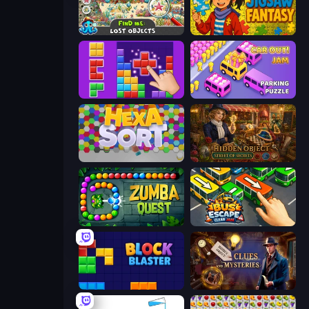
Find Me: Lost Objects
Jigsaw Fantasy
BlockBuster Puzzle
Car OUT! Jam Parking Puzzle
Hexa Sort
Hidden Object: Street Of Secrets
Zumba Quest
Bus Escape: Clear Jam
Block Blaster
Hidden Object: Clues and Mysteries