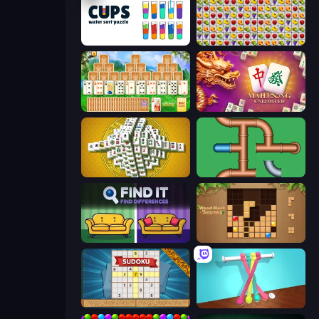
Cups - Water Sort Puzzle
Same Game Fruit Collapse
Magic Towers Solitaire
Mahjong Unlimited
Mahjong Tower
Plumber Pipe Out
Find It - Find The Differences
Wood Block Journey
Sudoku Online
Tangle Master