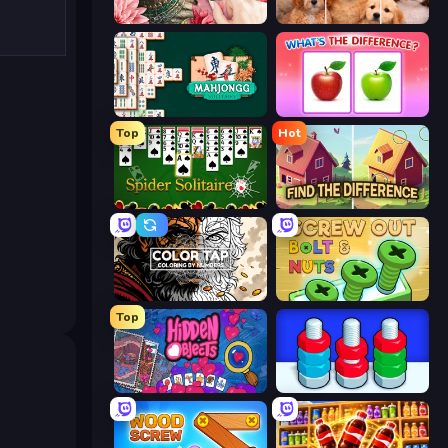
Favorite Puzzles
Jigpic Solitaire
Mahjongg Solitaire
What's The Difference?
Top
Hot
Spider Solitaire
Find The Difference
Color Tap: Coloring by Numbers
Screw Out: Bolts and Nuts
Top
Hidden Objects
Nuts Puzzle: Sort By Color