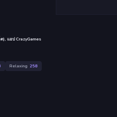
บเล็ต), แอป CrazyGames
3
Relaxing
258