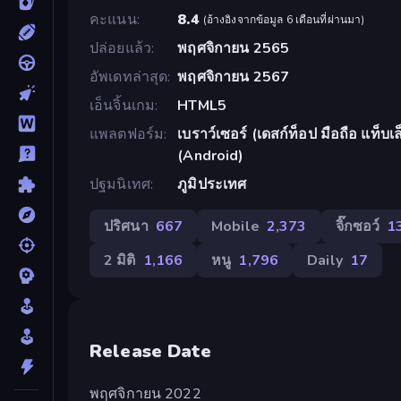
คะแนน
8.4
(
อ้างอิงจากข้อมูล 6 เดือนที่ผ่านมา
)
ปล่อยแล้ว
พฤศจิกายน 2565
อัพเดทล่าสุด
พฤศจิกายน 2567
เอ็นจิ้นเกม
HTML5
แพลตฟอร์ม
เบราว์เซอร์ (เดสก์ท็อป มือถือ แท็
(Android)
ปฐมนิเทศ
ภูมิประเทศ
ปริศนา
667
Mobile
2,373
จิ๊กซอว์
1
2 มิติ
1,166
หนู
1,796
Daily
17
Release Date
พฤศจิกายน 2022