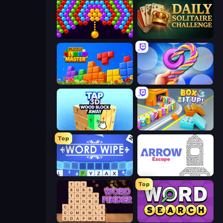
Bubble Story
Daily Solitaire Challenge
Puzzle Block Master
Twisted Tangle
Tap 3D Wood Block Away
Box It Up
Top
Word Wipe
Arrow Escape
Top
Word Finder
Daily Word Search