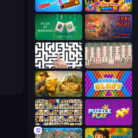
Wood Screw: Bolts Puzzle
Goods Triple Match 3D
Piles of Mahjong
Fairy Puzzle
Arrow Escape: Puzzle
Spider Solitaire 2 Suits
Hidden Objects: Island Secrets
Bubble Blast
Tiles of the Simpsons
Puzzle Play