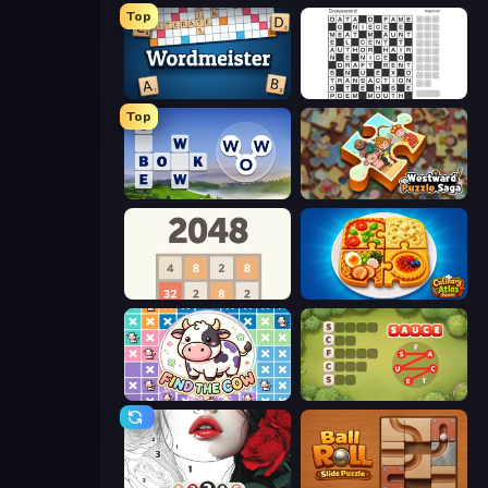
Top
Wordmeister
Crossword
Top
Words of Wonders
Westward Puzzle Saga
2048
Culinary Atlas
Find The Cow
Crocword