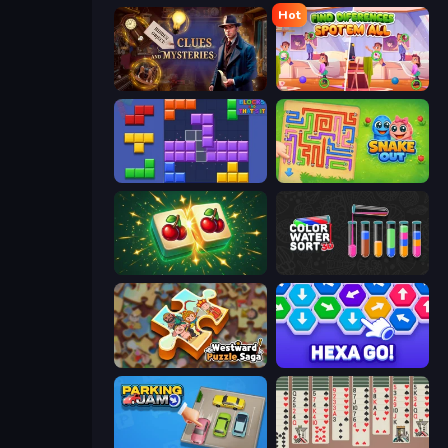
Hot
Hidden Object: Clues and Mysteries
Find Differences: Spot 'Em All
Blocks and that’s it
Snake Out: Maze Escape
Mahjong Puzzle: Tile Match
Color Water Sort 3D
Westward Puzzle Saga
Hexa GO!