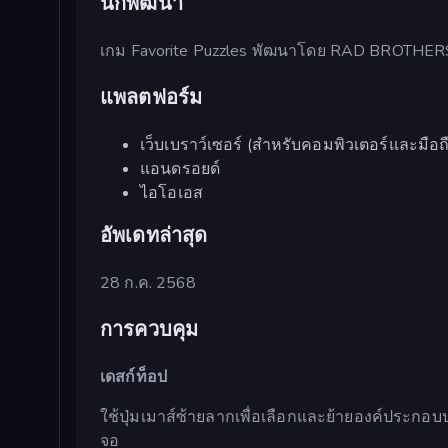
นักพัฒนา
เกม Favorite Puzzles พัฒนาโดย RAD BROTHER
แพลตฟอร์ม
เว็บเบราว์เซอร์ (สำหรับคอมพิวเตอร์และมือถ
แอนดรอยด์
ไอโอเอส
อัพเดทล่าสุด
28 ก.ค. 2568
การควบคุม
เดสก์ท็อป
ใช้ปุ่มเมาส์ซ้ายลากเพื่อเลือกและย้ายองค์ประกอบป
จอ