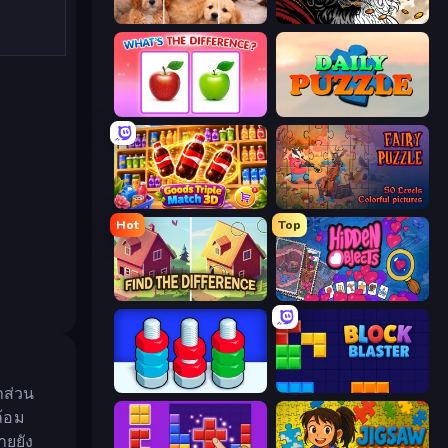
Jigpic Solitaire
Color Tap: Coloring by Numbers
What's The Difference?
Daily Puzzle
Goods Triple Match 3D
Fairy Puzzle
Hot
Top
Find The Difference
Hidden Objects
Nuts Puzzle: Sort By Color
Block Blaster
าส่วน
ล้อม
ายยัง