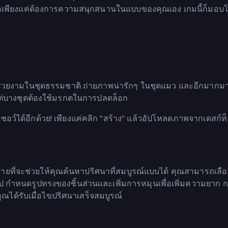
ุดหรือเพียงแค่ต้องการความสนุกสนานในแบบของคุณเอง เกมนี้ก็มอบโ
่สวยงามในชุดธรรมชาติ ถ่ายภาพน่ารักๆ ในชุดแมว และอีกมากมา
ี แต่บางชุดต้องใช้มรกตในการปลดล็อก
ซอว์ได้อีกด้วย! เพียงแค่คลิก "สร้าง" แล้วอัปโหลดภาพจากเดสก์
มายที่จะช่วยให้คุณค้นหาปริศนาที่สมบูรณ์แบบได้ คุณสามารถเลื
ึ้นไป กำหนดรูปทรงของชิ้นส่วนและเพิ่มการหมุนเพื่อเพิ่มความยาก ก
ณได้รับเมื่อไขปริศนาเสร็จสมบูรณ์