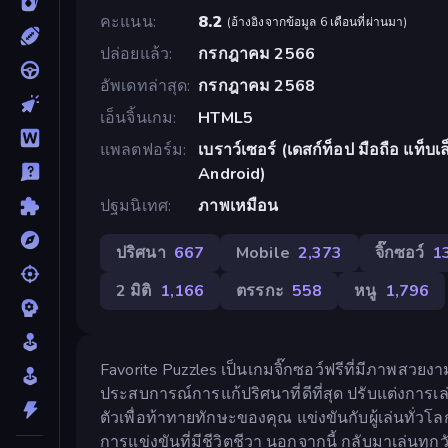
คะแนน
8.2
(
อ้างอิงจากข้อมูล 6 เดือนที่ผ่านมา
)
ปล่อยแล้ว
กรกฎาคม 2566
อัพเดทล่าสุด
กรกฎาคม 2568
เอ็นจิ้นเกม
HTML5
แพลตฟอร์ม
เบราว์เซอร์ (เดสก์ท็อป มือถือ แท็บ
Android)
ปฐมนิเทศ
ภาพเหมือน
ปริศนา
667
Mobile
2,373
จิ๊กซอว์
1
2 มิติ
1,166
ตรรกะ
558
หนู
1,796
Favorite Puzzles เป็นเกมจิ๊กซอว์ฟรีที่มีภาพสว
ประสบการณ์การแก้ปริศนาที่ดีที่สุด ปรับแต่งการ
ตัวเพื่อท้าทายทักษะของคุณ แข่งขันกับผู้เล่
การแข่งขันที่มีชีวิตชีวา นอกจากนี้ กลับมาเล่นทุกว