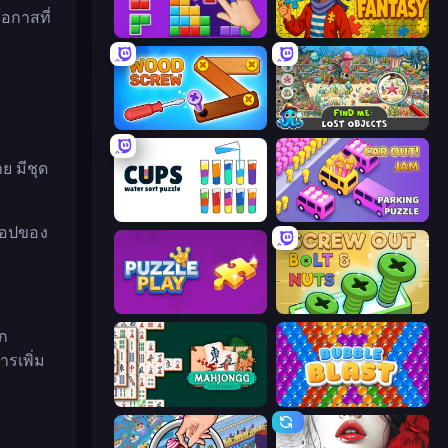
อกาสที่
BlockBuster Puzzle
Jigsaw Fantasy
Wood Screw: Bolts Puzzle
Find Me: Lost Objects
ย มีชุด
Cups - Water Sort Puzzle
Car OUT! Jam Parking Puzzle
ท็อปของ
Puzzle Play
Screw Out: Bolts and Nuts
อก
ารเพิ่ม
Mahjongg Solitaire
Bubble Blast