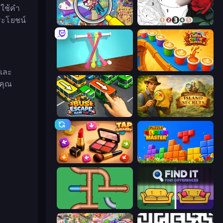
ถใช้คำ
ประโยชน์
Seek & Find - Hidden Object Game
Numicolor
Tangle Master
Coffee Color Blocks
กและ
งคุณ
Bus Escape: Clear Jam
Hidden Objects: Island Secrets
Tap Gallery
Puzzle Block Master
Plumber Pipe Out
Find It - Find The Differences