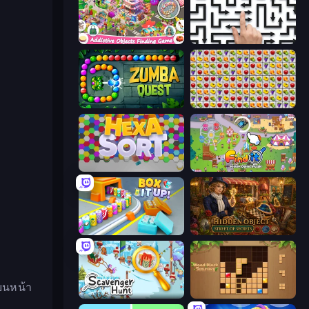
Scavenger Hunt - Hidden Items
Arrow Escape: Puzzle
Zumba Quest
Same Game Fruit Collapse
Hexa Sort
Find It: Hidden Object Puzzle
Box It Up
Hidden Object: Street Of Secrets
 บนหน้า
Scavenger Hunt - Multiplayer
Wood Block Journey