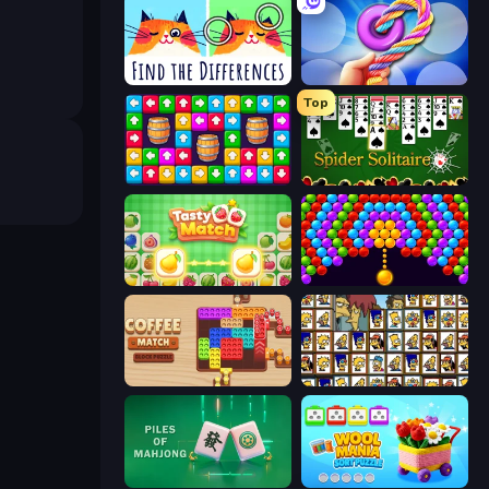
Spotti: Find the Differences
Twisted Tangle
Top
Tap Away Story
Spider Solitaire
Tasty Match: Mahjong Pairs
Bubble Story
Coffee Match: Block Puzzle
Tiles of the Simpsons
Piles of Mahjong
Wool Mania - Sort Puzzle 3D