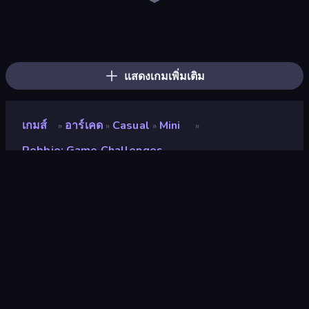
Obby: Mini-Games
Fish It Now
Bubble Gum Simulator
Obby: Gym Simulator, Escape
Obby Tycoon Build the City
Obby: +1 Click Wall Breaker
Obby Fish Challenge: Ride
Obby: Crazy Cart
Grow A Garden | Growden.io
Steal Beanstalk for Brainrots
Robby: Many Games
Obby vs Brainrot
The Lava Tsunami
Obby: Ragdoll Boxing
Obby: Dumb or Genius IQ Test
Battle of Knights: Robby and Dragons
Obby: +1 to Spaceflight Altitude
Baseball For Brainrot
แสดงเกมเพิ่มเติม
เกมส์
อาร์เคด
Casual
Mini
»
»
»
»
Robbie: Game Challenges
Robbie: Game Challenges
นักพัฒนา
farenlait
คะแนน
8.7
(
อ้างอิงจากข้อมูล 6 เดือนที่ผ่านมา
)
ปล่อยแล้ว
กุมภาพันธ์ 2568
อัพเดทล่าสุด
กุมภาพันธ์ 2568