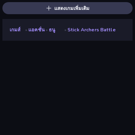
แสดงเกมเพิ่มเติม
เกมส์
แอคชั่น
ธนู
Stick Archers Battle
»
»
»
Stick Archers Battle
นักพัฒนา
RHM Interactive
คะแนน
8.6
(
อ้างอิงจากข้อมูล 6 เดือนที่ผ่านมา
)
ปล่อยแล้ว
พฤศจิกายน 2565
อัพเดทล่าสุด
มีนาคม 2566
เอ็นจิ้นเกม
HTML5
แพลตฟอร์ม
เบราว์เซอร์ (เดสก์ท็อป มือถือ แท็บเล็ต),
แอป CrazyGames (iOS, Android)
ปฐมนิเทศ
ภูมิประเทศ