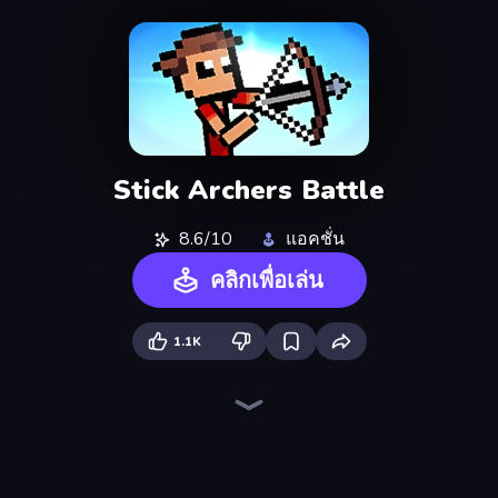
Stick Archers Battle
8.6/10
แอคชั่น
คลิกเพื่อเล่น
1.1K
Stickman Clash
Puppet Fighter 2 Player
Getaway Shootout
Drunken Duel 2
Stickman and Guns
Rooftop Snipers
Gangsters
Drunken Boxing
Stickman battle 1-4 Players
Stickman Project
12 MiniBattles
Weapons and Ragdolls
Janissary Battles
Car Battle
Stickman Fighting: Super War
Multiplayer Quick Tag
Basket Random
Glowit - Two Players