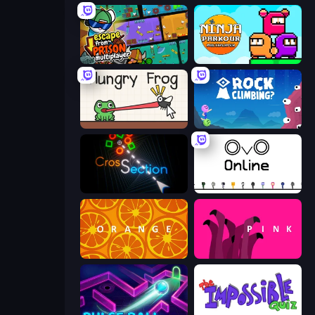
Escape From Prison Multiplayer
Ninja Parkour Multiplayer
Hungry Frog
Rock Climbing?
Crossection
OvO.io
orange
pink (Bart Bonte)