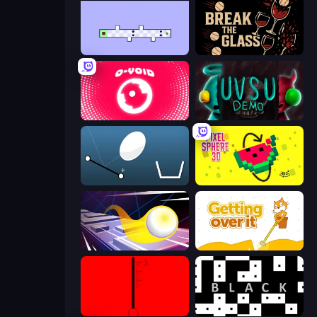
World's Hardest Game 2
Break the Glass
O-VOID
UVSU Demo
Bouncy Egg
Pixel Sphere 3D
Leap and Avoid 2
Getting Over It
red
black