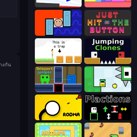
Opposite Day
Level EATEN!
Lava and Aqua
Just Hit the Button
The Unfair Platformer
Jumping Clones
่างกัน
Teleport Jumper
Appel
Rodha
Plactions