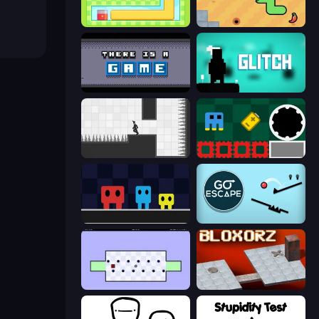
Growmi
SSSPICY!
There Is No Game
Glitch
Rotate
Jump and Hover
Big Tall Small
Go Escape
World's Hardest Game
Bloxorz