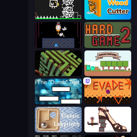
Chicken and Bee
Wood Cutter - Saw
Just One Boss
Hard Game 2
Maze Planet 3D
Viscous Ventures
The Dumb Test
Evade
Classic Labyrinth 3D
Kakato Otoshi