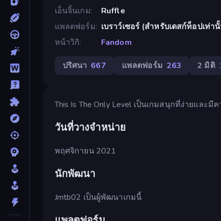
เอ็นจิ้นเกม
Ruffle
แพลตฟอร์ม
เบราว์เซอร์ (สำหรับเดสก์ท็อปเท่านั
หน้าวิกิ
Fandom
ปริศนา
667
แพลตฟอร์ม
263
2 มิติ
This Is The Only Level เป็นเกมสนุกที่ง่ายและมี
วันที่วางจำหน่าย
พฤศจิกายน 2021
นักพัฒนา
Jmtb02 เป็นผู้พัฒนาเกมนี้
แพลตฟอร์ม