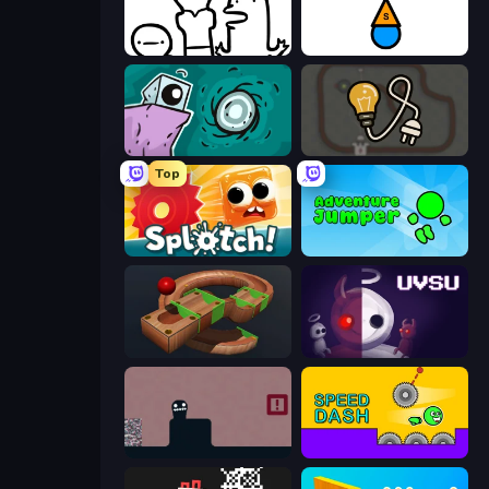
I Don't Even Know
Stupidity Test
Tilo
Light The Lamp
Top
Splotch!
Adventure Jumper
Marble Run
UVSU
Life in the Static
Speed Dash