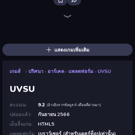
Bloxd.io
Ragdoll Archers
EvoWars.io
Veck.io
Piece of Cake: Merge and Bake
Racing Limits
Traffic Rider
Mahjongg Solitaire
Screw Out: Bolts and Nuts
Words of Wonders
Piles of Mahjong
Stickman Clash
Miniblox
Designville: Merge & Design
Space Waves
SkillWarz
Fortzone Battle Royale
Arrow Escape
แสดงเกมเพิ่มเติม
เกมส์
ปริศนา
อาร์เคด
แพลตฟอร์ม
UVSU
»
»
»
»
UVSU
คะแนน
9.2
(
อ้างอิงจากข้อมูล 6 เดือนที่ผ่านมา
)
ปล่อยแล้ว
กันยายน 2566
เอ็นจิ้นเกม
HTML5
แพลตฟอร์ม
เบราว์เซอร์ (สำหรับเดสก์ท็อปเท่านั้น),