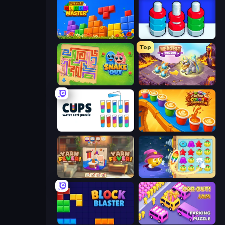
Puzzle Block Master
Nuts Puzzle: Sort By Color
Top
Snake Out: Maze Escape
Mergest Kingdom
Cups - Water Sort Puzzle
Coffee Color Blocks
Yarn Fever! Unravel Puzzle
Candy Riddles
Block Blaster
Car OUT! Jam Parking Puzzle