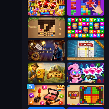
Goods Triple Match 3D
BlockBuster Puzzle
Wood Block Journey
Tap Away Story
Hidden Object: Clues and Mysteries
Sudoku Online
Hidden Objects: Island Secrets
Skydom: Reforged
Tap Gallery
Wood Blocks Jam