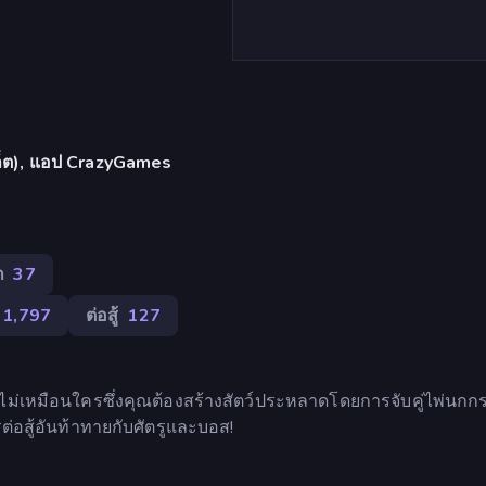
บเล็ต), แอป CrazyGames
ก
37
1,797
ต่อสู้
127
่ไม่เหมือนใครซึ่งคุณต้องสร้างสัตว์ประหลาดโดยการจับคู่ไพ่นก
สู้อันท้าทายกับศัตรูและบอส!