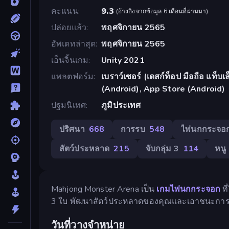
คะแนน
9.3
(
อ้างอิงจากข้อมูล 6 เดือนที่ผ่านมา
)
ปล่อยแล้ว
พฤศจิกายน 2565
อัพเดทล่าสุด
พฤศจิกายน 2565
เอ็นจิ้นเกม
Unity 2021
แพลตฟอร์ม
เบราว์เซอร์ (เดสก์ท็อป มือถือ แท็
(Android), App Store (Android)
ปฐมนิเทศ
ภูมิประเทศ
ปริศนา
668
การรบ
548
ไพ่นกกระจอ
สัตว์ประหลาด
215
จับกลุ่ม 3
114
หนู
Mahjong Monster Arena เป็น
เกมไพ่นกกระจอก
ที
3 ใบ พัฒนาสัตว์ประหลาดของคุณและเอาชนะการต่อ
วันที่วางจำหน่าย