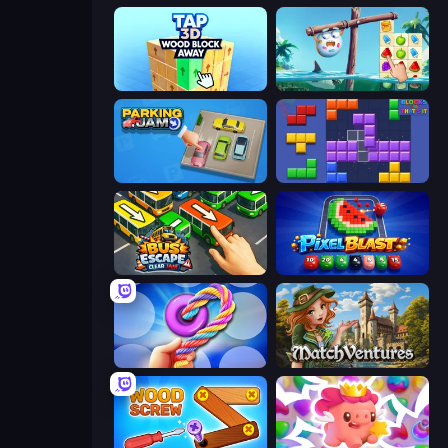
Tap 3D Wood Block Away
Sugar Heroes
Parking Jam
Blocks and that’s it
Bus Escape: Clear Jam
Pixel Blast
Twisted Tangle
MatchVentures