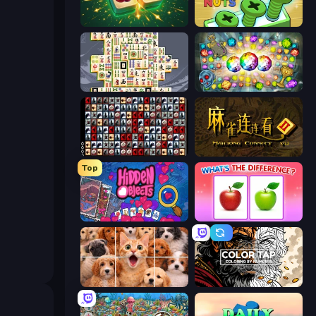
Mahjong Puzzle: Tile Match
Screw Out: Bolts and Nuts
Mahjong Titans
Forgotten Treasure 2
War Mahjong
Mahjong Connect 2 (Legacy)
Top
Hidden Objects
What's The Difference?
Jigpic Solitaire
Color Tap: Coloring by Numbers