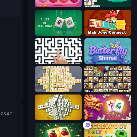
Piece of Cake: Merge and Bake
Mahjongg Solitaire
Piles of Mahjong
Mahjong Connect (Legacy)
Arrow Escape: Puzzle
Butterfly Shimai
Mahjong Online
Tiles of the Simpsons
กระจอก
Mahjong Tower
Mahjong Unlimited