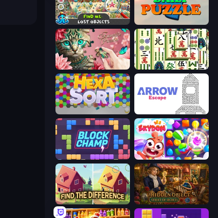
Find Me: Lost Objects
Daily Puzzle
Favorite Puzzles
Mahjong Shanghai
Hexa Sort
Arrow Escape
Block Champ
Skydom
Find The Difference
Hidden Object: Street Of Secrets