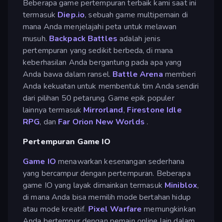
Beberapa game pertempuran terbaik kami saat ini
termasuk
Diep.io
, sebuah game multipemain di
mana Anda menjelajahi peta untuk melawan
musuh.
Backpack Battles
adalah jenis
pertempuran yang sedikit berbeda, di mana
keberhasilan Anda bergantung pada apa yang
Anda bawa dalam ransel.
Battle Arena
memberi
Anda kekuatan untuk membentuk tim Anda sendiri
dari pilihan 50 petarung. Game epik populer
lainnya termasuk
Mirrorland
,
Firestone Idle
RPG
, dan
Far Orion New Worlds
.
Pertempuran Game IO
Game IO
menawarkan kesenangan sederhana
yang bercampur dengan pertempuran. Beberapa
game IO yang layak dimainkan termasuk
Miniblox
,
di mana Anda bisa memilih mode bertahan hidup
atau mode kreatif.
Pixel Warfare
memungkinkan
Anda bertempur dengan pemain online lain dalam