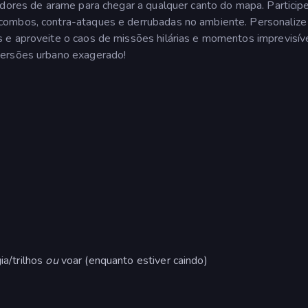
adores de arame para chegar a qualquer canto do mapa. Particip
combos, contra-ataques e derrubadas no ambiente. Personalize
 e aproveite o caos de missões hilárias e momentos imprevisíve
versões urbano exagerado!
ia/trilhos
ou
voar (enquanto estiver caindo)