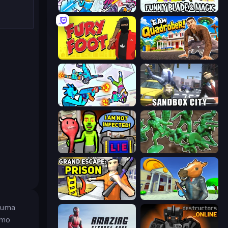
Space Wars Battleground
Funny Blade & Magic
Fury Foot
I Am Quadrober!
Gravity Arena Shooter
Sandbox City
I Am Not Infected!
Soldiers - Capture and Control!
Grand Escape: Prison
Bank Robbery 3
e uma
omo