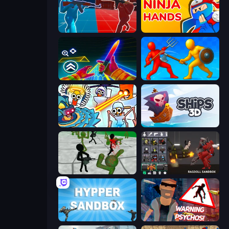
Battle of the Soldiers: Red vs Blue
Ninja Hands
Surf GO Parkour
Epic Sword Battle! Fight in Arena
Toilets Worms Shooter
Ships 3D
Stickman Zombie 3D
Last Play: Ragdoll Sandbox
Hypper Sandbox
City of Psychos