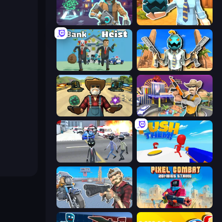
Cyberpunk: Resistance
Serious Head 2
Bank Heist
Serious Head
Guns and Magic
Casino Robbery
Amazing Crime Strange Stickman
Push Them!
Shoot and Drive
Pixel Combat: Zombies Strike