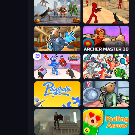
Flying Bat Robot Car Transform Game
Stickman Counter Terror Strike
Bank Robbery 2
Archer Master 3D: Castle Defense
TNT Bomber
Funny Shooter 2
Paintball King
Bank Robbery
The Superman - Theme is Aliens
Feeling Arrow