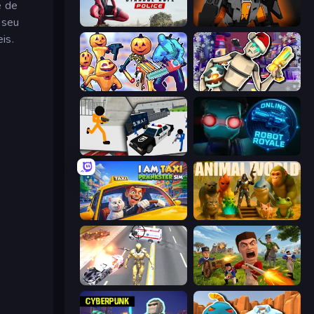
e de
 seu
Amazing Strange Rope Police
Destructors Online
is.
Halloween Chainsaw Massacre
Cyberpunk: Corporation
Stickman Prison: Counter Assault
Online Robot Royale
I Am Taxi Prankster Sim
Animal World
Super Crime Steel War Hero
Redcoats.io