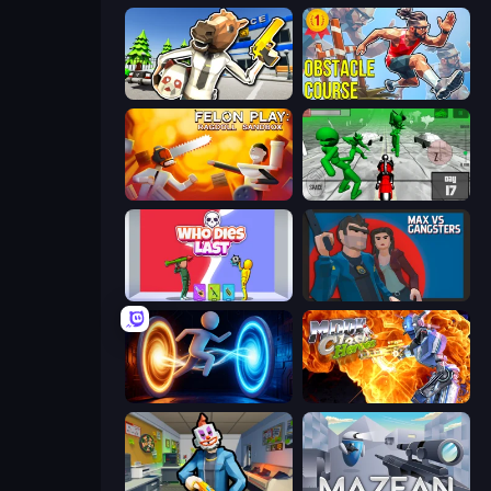
Bank Robbery: Escape
Obstacle Course Ragdoll
Felon Play: Ragdoll Sandbox
Stickman Zombie: Motorcycle
Who Dies Last?
Max vs Gangsters
Portal Escape
Moon Clash Heroes