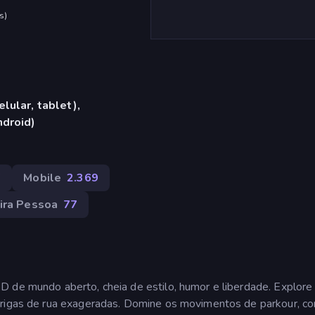
s
)
lular, tablet),
ndroid)
7
Mobile
2.369
ira Pessoa
77
D de mundo aberto, cheia de estilo, humor e liberdade. Explor
 brigas de rua exageradas. Domine os movimentos de parkour, c