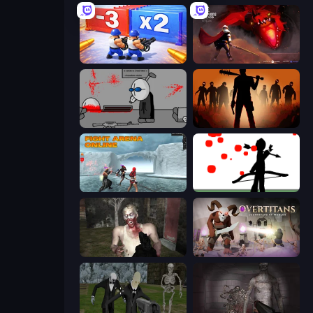
Battle Brigade
Champions of The Void: Paladin
Madness Deathwish
Deads on the Road
Fight Arena Online
Bowman
Zombie Mayhem Online
Overtitans: Destroyers of Worlds