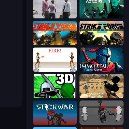
Sniper Assassin - Government Agent
Take Actions
Strike Force Heroes
Strike Force Heroes 2
Gunblood
Immortal: Dark Slayer
Stickman: Legacy of Zombie War
Ghost Sniper
Stick War
Madness Project Nexus