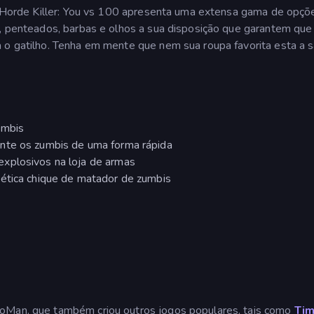
a. Horde Killer: You vs 100 apresenta uma extensa gama de opçõ
s, penteados, barbas e olhos a sua disposição que garantem que
 o gatilho. Tenha em mente que nem sua roupa favorita esta a 
umbis
nte os zumbis de uma forma rápida
xplosivos na loja de armas
tética chique de matador de zumbis
GoMan, que também criou outros jogos populares, tais como
Ti