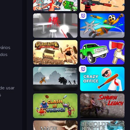
Funny Shooter 2
Sniper Challenge
SuperHot
Ninja Swipe Strike
vários
odos
Gladiator: True Story
Smash the Car to Pieces!
de usar
Horseback Survival
Crazy Office: Slap and Smash!
s
Clash of Vikings
Samurai Legacy