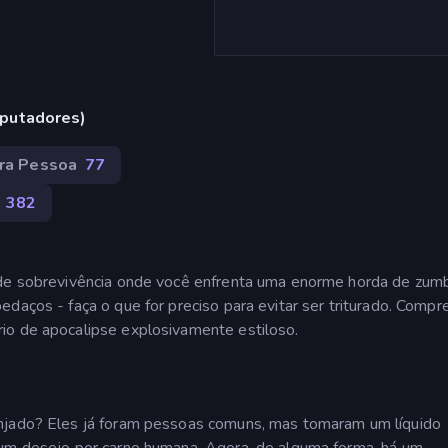
putadores)
ira Pessoa
77
382
 de sobrevivência onde você enfrenta uma enorme horda de zum
edaços - faça o que for preciso para evitar ser triturado. Comp
io de apocalipse explosivamente estiloso.
anjado? Eles já foram pessoas comuns, mas tomaram um líquido
 um desejo por carne humana. Agora, de alguma forma, há um