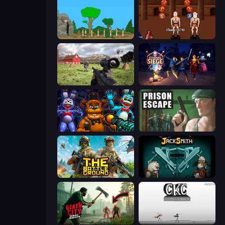
Age Of War
Swords and Sandals 2
Dead Zed
Eternal Siege
FNaF Shooter
Prison Escape
The Battleground
Jacksmith
Death City Zombie Invasion
Creative Kill Chamber