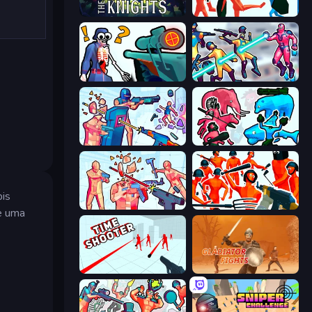
War the Knights
Funny Battle Simulator
Sniper Shot: Bullet Time
Hero 3: Flying Robot
Time Shooter 3: SWAT
Funny Battle Simulator 2
bis
Time Shooter 2
Funny Shooter - Destroy All
re uma
Time Shooter
Gladiator Fights