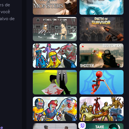
es de
 você
Mage and Monsters
Behold Battle
salvo de
Pixel on Titan: AoT
Path of Survivor
Zombies Shooter
BodyCamera Shooter
Kill The Spartan
Web Master
Zombies Shooter: Part 2
Monster Shooter Apocalypse
me