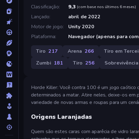
Classificação
9,3
(
com base nos últimos 6 meses
)
Lançado
abril de 2022
Motor de jogo
Unity 2020
Plataforma
Navegador (apenas para com
Tiro
217
Arena
266
Tiro em Terce
Zumbi
181
Tiro
256
Sobrevivência
Horde Killer: Você contra 100 é um jogo caótico
determinados a matar. Atire neles, deixe-os em p
variedade de novas armas e roupas para um cenár
Origens Laranjadas
Quem são estes caras com aparêcia de vidro lar
estranho que os tornava alaranjados e lhes dava