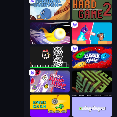
Hyperball Tachyon
Hard Game 2
Leap and Avoid 2
Boom Slingers ReBoom
Chicken and Bee
Liquid Swarm
Crazy Jump Jump Multiplayer
Maze Planet 3D
Speed Dash
World's Hardest Game 2