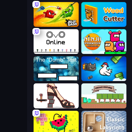
Jelly Dash
Wood Cutter - Saw
OvO.io
Ninja Parkour Multiplayer
The Dumb Test
Honk
Kakato Otoshi
Viscous Ventures