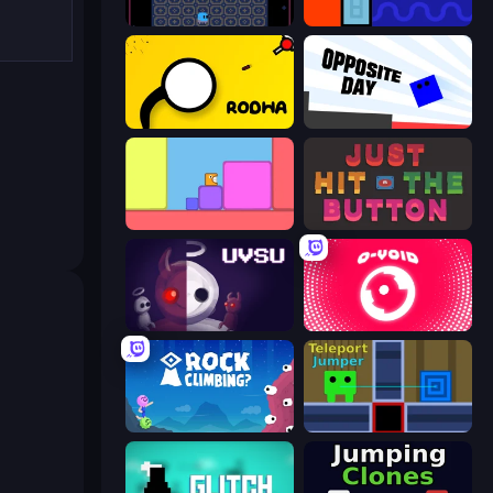
Just One Boss
Lava and Aqua
Rodha
Opposite Day
Level EATEN!
Just Hit the Button
UVSU
O-VOID
Rock Climbing?
Teleport Jumper