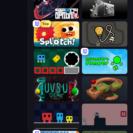
Stealth Optional
Sqube Darkness
Top
Splotch!
Light The Lamp
Jump and Hover
Adventure Jumper
UVSU Demo
Marble Run
Big Tall Small
Life in the Static