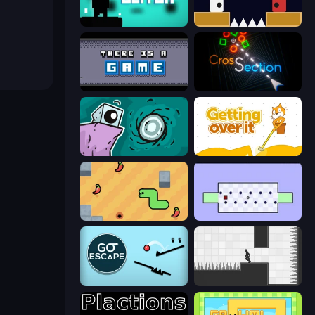
Glitch
Jumping Clones
There Is No Game
Crossection
Tilo
Getting Over It
SSSPICY!
World's Hardest Game
Go Escape
Rotate