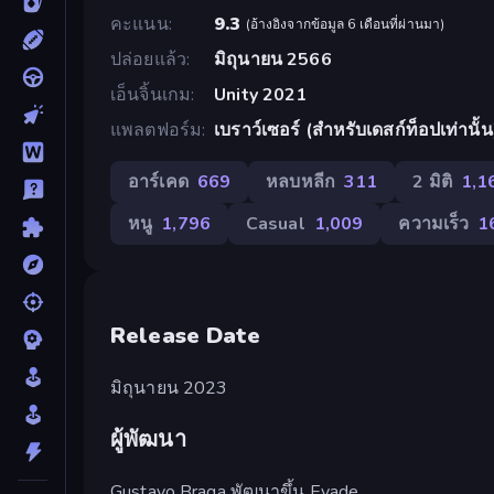
คะแนน
9.3
(
อ้างอิงจากข้อมูล 6 เดือนที่ผ่านมา
)
ปล่อยแล้ว
มิถุนายน 2566
เอ็นจิ้นเกม
Unity 2021
แพลตฟอร์ม
เบราว์เซอร์ (สำหรับเดสก์ท็อปเท่านั้น
อาร์เคด
669
หลบหลีก
311
2 มิติ
1,1
หนู
1,796
Casual
1,009
ความเร็ว
1
Release Date
มิถุนายน 2023
ผู้พัฒนา
Gustavo Braga พัฒนาขึ้น Evade.