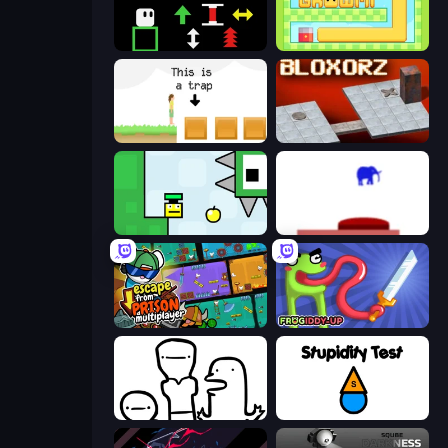
Plactions
Growmi
The Unfair Platformer
Bloxorz
Appel
This Is The Only Level
Escape From Prison Multiplayer
Frogiddy
I Don't Even Know
Stupidity Test