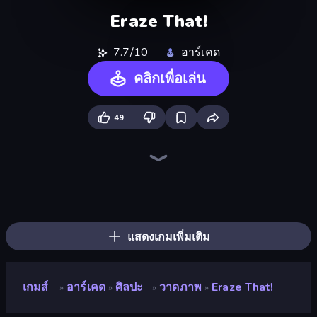
Eraze That!
7.7/10
อาร์เคด
คลิกเพื่อเล่น
49
Ragdoll Archers
Through the Wall
Om Nom: Run
Stacky Bird
Draw Crash Race
Twerk Race 3D
Go Escape
Bouncemasters
Draw Climber
Jelly Dye
Kick the Buddy
Slice Master
Stack Fall
Fast Ball Jump
Helix Jump
Merge & Construct
Animal DNA Run
Cat Snack Bar
แสดงเกมเพิ่มเติม
เกมส์
อาร์เคด
ศิลปะ
วาดภาพ
Eraze That!
»
»
»
»