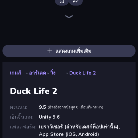
Bloxd.io
Ragdoll Archers
EvoWars.io
Piece of Cake: Merge and Bake
Veck.io
Racing Limits
Traffic Rider
Mahjongg Solitaire
Screw Out: Bolts and Nuts
Words of Wonders
Piles of Mahjong
Designville: Merge & Design
Miniblox
Space Waves
Stickman Clash
SkillWarz
Fortzone Battle Royale
Arrow Escape
แสดงเกมเพิ่มเติม
เกมส์
อาร์เคด
วิ่ง
Duck Life 2
»
»
»
Duck Life 2
คะแนน
9.5
(
อ้างอิงจากข้อมูล 6 เดือนที่ผ่านมา
)
เอ็นจิ้นเกม
Unity 5.6
แพลตฟอร์ม
เบราว์เซอร์ (สำหรับเดสก์ท็อปเท่านั้น),
App Store (iOS, Android)