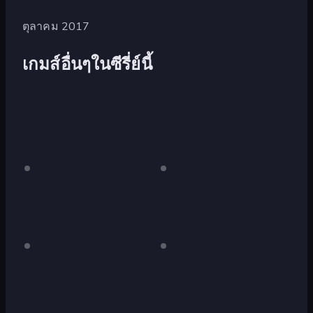
ตุลาคม 2017
เกมส์อื่นๆในซีรี่ย์นี้
Duck
เด
Duck
เด
สก์ท็อป
สก์ท็อป
Life
Life
เท่านั้น
เท่านั้น
3
Duck
เด
Duck
เด
สก์ท็อป
สก์ท็อป
Life
Life:
เท่านั้น
เท่านั้น
4
Space