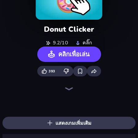
Donut Clicker
9.2/10
คลิ๊ก
คลิกเพื่อเล่น
393
Farm Ring Idle
The MachinEGG
Human Clicker: Grow Organs
Capybara Clicker
Idle Mining Empire
Block Wall Destroyer
Gear Factory
Crusher Clicker
Planet Clicker 2
Italian Brainrot Clicker Game
Babel Tower
Conveyor Idle
Revolution Idle X
Black Hole Idle
BitCoiner
Gun Bounce Idle
Candy Clicker 2
Click Click Clicker
แสดงเกมเพิ่มเติม