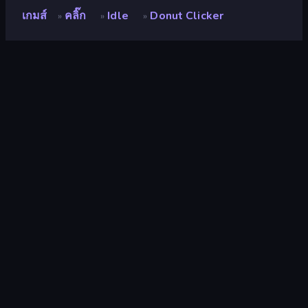
เกมส์
คลิ๊ก
Idle
Donut Clicker
»
»
»
Donut Clicker
นักพัฒนา
Seyloj
คะแนน
9.2
(
อ้างอิงจากข้อมูล 6 เดือนที่ผ่านมา
)
ปล่อยแล้ว
มกราคม 2566
อัพเดทล่าสุด
มกราคม 2566
เอ็นจิ้นเกม
Unity 2021
แพลตฟอร์ม
เบราว์เซอร์ (เดสก์ท็อป มือถือ แท็บเล็ต),
แอป CrazyGames (Android)
ปฐมนิเทศ
ภูมิประเทศ
คลิ๊ก
294
2 มิติ
931
เล่นเพลิน
336